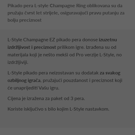
Pikado pera L-style Champagne Ring oblikovana su da
pružaju čvrst let strijele, osiguravajući pravu putanju za
bolju preciznost
L-Style Champagne EZ pikado pera donose
izuzetnu
izdržljivost i preciznost
prilikom igre. Izrađena su od
materijala koji je nešto mekši od Pro verzije L-Style, no
izdržljiviji.
L-Style pikado pera neizostavan su dodatak
za svakog
ozbiljnog igrača
, pružajući pouzdanost i preciznost koji
će unaprijediti Vašu igru.
Cijena je izražena za paket od 3 pera.
Koriste isključivo s bilo kojim L-Style nastavkom.