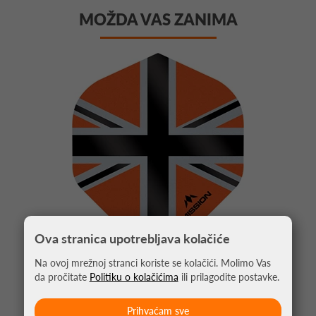
MOŽDA VAS ZANIMA
Ova stranica upotrebljava kolačiće
Na ovoj mrežnoj stranci koriste se kolačići. Molimo Vas
da pročitate
Politiku o kolačićima
ili prilagodite postavke.
PIKADO PERA ALLIANCE UNION JACK
NARANČASTA NO2
Prihvaćam sve