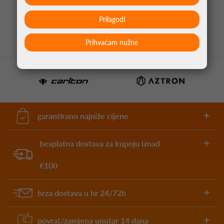
1,05 €
Prilagodi
Prihvaćam nužne
garantirano najniže cijene
besplatna dostava za kupnju iznad
€100
brza dostava u hr 24/72h
povrat/zamjena unutar 14 dana