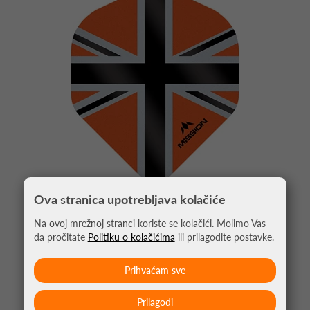
Ova stranica upotrebljava kolačiće
Na ovoj mrežnoj stranci koriste se kolačići. Molimo Vas
PIKADO PERA ALLIANCE UNION JACK
NARANČASTA NO2
da pročitate
Politiku o kolačićima
ili prilagodite postavke.
1,05 €
Prihvaćam sve
Prilagodi