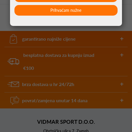
Prihvaćam nužne
garantirano najniže cijene
besplatna dostava za kupnju iznad
€100
brza dostava u hr 24/72h
povrat/zamjena unutar 14 dana
VIDMAR SPORT D.O.O.
Obrtnička ulica 7, Zagreb