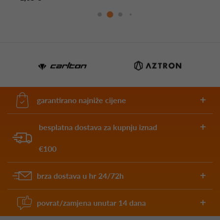
garantirano najniže cijene
besplatna dostava za kupnju iznad
€100
brza dostava u hr 24/72h
povrat/zamjena unutar 14 dana