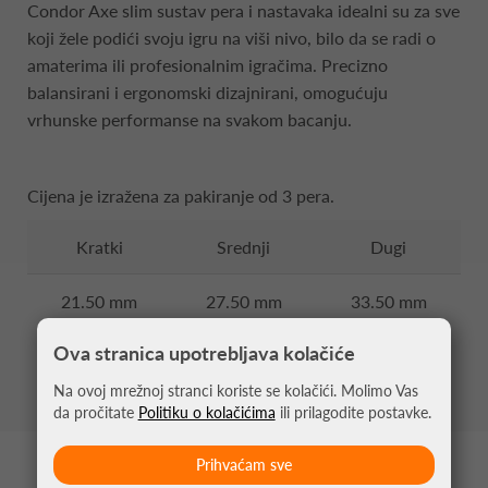
Condor Axe slim sustav pera i nastavaka idealni su za sve
koji žele podići svoju igru na viši nivo, bilo da se radi o
amaterima ili profesionalnim igračima. Precizno
balansirani i ergonomski dizajnirani, omogućuju
vrhunske performanse na svakom bacanju.
Cijena je izražena za pakiranje od 3 pera.
Kratki
Srednji
Dugi
21.50 mm
27.50 mm
33.50 mm
Ova stranica upotrebljava kolačiće
Na ovoj mrežnoj stranci koriste se kolačići. Molimo Vas
da pročitate
Politiku o kolačićima
ili prilagodite postavke.
Prihvaćam sve
MOŽDA VAS ZANIMA