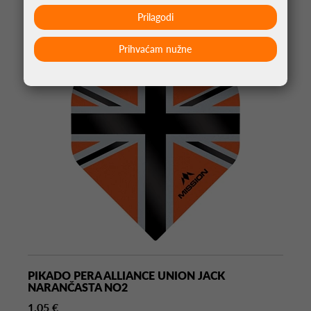
Prilagodi
Prihvaćam nužne
PIKADO PERA ALLIANCE UNION JACK
NARANČASTA NO2
1,05 €