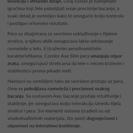
inovaciju i vrhunski dizajn
. Ovaj sustav je namijenjen
igračima koji žele poboljšati svoje preciznije bacanje, a
svaki detalj je osmisljen kako bi omogućio bolju kontrolu
i postigao vrhunske rezultate.
Pera su dizajnirana za savršeno usklađivanje s tijelom
strelice, a njihov oblik omogućava lakše održavanje
ravnoteže u letu. S izraženim aerodinamičnim
karakteristikama, Condor Axe Slim pera
smanjuju otpor
zraka
, omogućujući strelicama da lete s većom brzinom i
stabilnošću prema pikado meti.
Nastavci su osmišljeni tako da savršeno pristaju uz pera,
čime se
poboljšava ravnoteža i preciznost svakog
bacanja
. Sa sustavom Axe, bacanje postaje intuitivnije i
stabilnije, jer omogućava bolju interakciju između tijela
strelice i pera. Svi elementi sistema izrađeni su od
visokokvalitetnih materijala, što jamči
dugovječnost i
otpornost na intenzivno korištenje
.