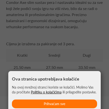
Condor Axe slim sustav pera i nastavaka idealni su za sve
koji žele podići svoju igru na viši nivo, bilo da se radi o
amaterima ili profesionalnim igračima. Precizno
balansirani i ergonomski dizajnirani, omogućuju
vrhunske performanse na svakom bacanju.
Cijena je izražena za pakiranje od 3 pera.
Kratki
Srednji
Dugi
21.50 mm
27.50 mm
33.50 mm
Ova stranica upotrebljava kolačiće
Na ovoj mrežnoj stranci koriste se kolačići. Molimo Vas
da pročitate
Politiku o kolačićima
ili prilagodite postavke.
Prihvaćam sve
MOŽDA VAS ZANIMA