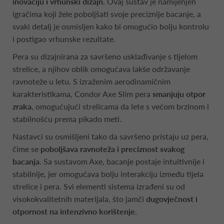
inovaciju i vrhunski dizajn
. Ovaj sustav je namijenjen
igračima koji žele poboljšati svoje preciznije bacanje, a
svaki detalj je osmisljen kako bi omogućio bolju kontrolu
i postigao vrhunske rezultate.
Pera su dizajnirana za savršeno usklađivanje s tijelom
strelice, a njihov oblik omogućava lakše održavanje
ravnoteže u letu. S izraženim aerodinamičnim
karakteristikama, Condor Axe Slim pera
smanjuju otpor
zraka
, omogućujući strelicama da lete s većom brzinom i
stabilnošću prema pikado meti.
Nastavci su osmišljeni tako da savršeno pristaju uz pera,
čime se
poboljšava ravnoteža i preciznost svakog
bacanja
. Sa sustavom Axe, bacanje postaje intuitivnije i
stabilnije, jer omogućava bolju interakciju između tijela
strelice i pera. Svi elementi sistema izrađeni su od
visokokvalitetnih materijala, što jamči
dugovječnost i
otpornost na intenzivno korištenje
.