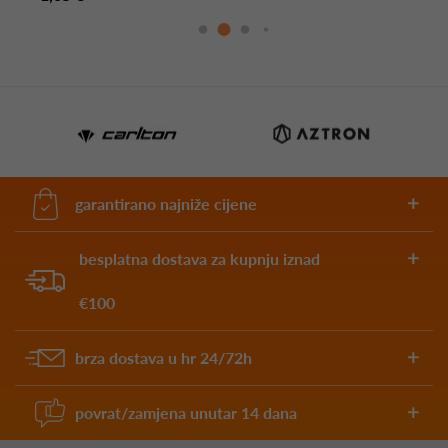
garantirano najniže cijene
besplatna dostava za kupnju iznad
€100
brza dostava u hr 24/72h
povrat/zamjena unutar 14 dana