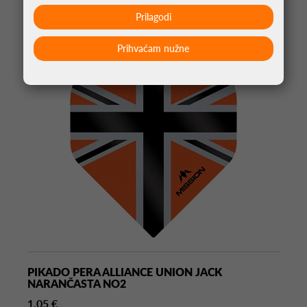
Prilagodi
Prihvaćam nužne
PIKADO PERA ALLIANCE UNION JACK
NARANČASTA NO2
1,05 €