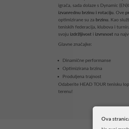
igrača, sada dolaze s Dynamic (EN)
izvanrednu brzinu i rotaciju
. Ove
p
optimizirane su za
brzinu
. Kao služ
teniskih federacija, klubova i tur
svoju
izdržljivost
i
izvrsnost
na najv
Glavne značajke:
Dinamične performanse
Optimizirana brzina
Produljena trajnost
Odaberite HEAD TOUR tenisku lopt
terenu!
Ova stranic
Na ovoj mrežn