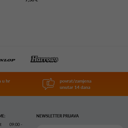
155,00 €
 u hr
povrat/zamjena
unutar 14 dana
ME:
NEWSLETTER PRIJAVA
 Pet 09:00 -