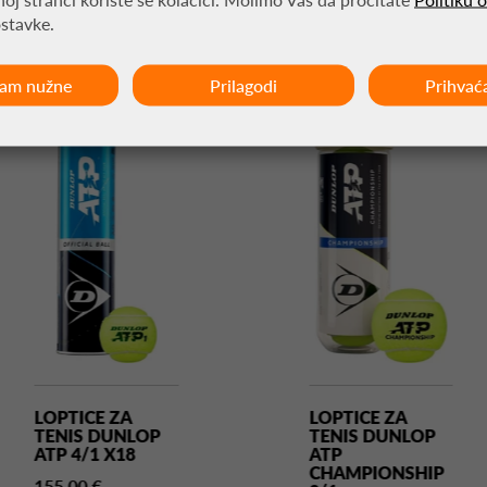
ostavke.
MOŽDA VAS ZANIMA
ćam nužne
Prilagodi
Prihvać
LOPTICE ZA
LOPTICE ZA
TENIS DUNLOP
TENIS DUNLOP
ATP 4/1 X18
ATP
CHAMPIONSHIP
155,00 €