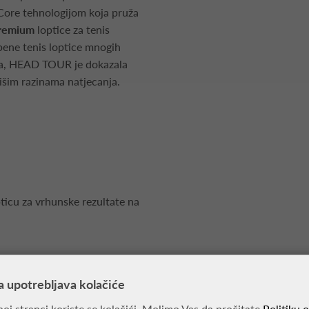
Core tehnologijom koja pruža
remium
loptice za tenis
bene tenis loptice mnogih
nira, HEAD TOUR je dokazala
išim razinama natjecanja.
icu za vrhunske rezultate na
a upotrebljava kolačiće
oj stranci koriste se kolačići. Molimo Vas da pročitate
Politiku 