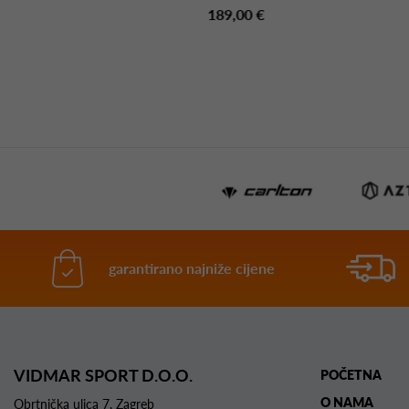
0 €
189,00 €
garantirano najniže cijene
VIDMAR SPORT D.O.O.
POČETNA
O NAMA
Obrtnička ulica 7, Zagreb