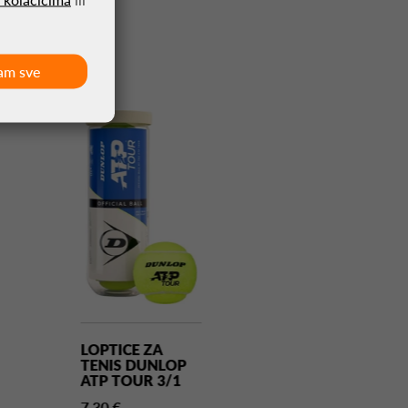
am sve
LOPTICE ZA
LOPTICE ZA
TENIS DUNLOP
TENIS DUNLO
ATP TOUR 3/1
ATP TOUR 3/
X24
7,30 €