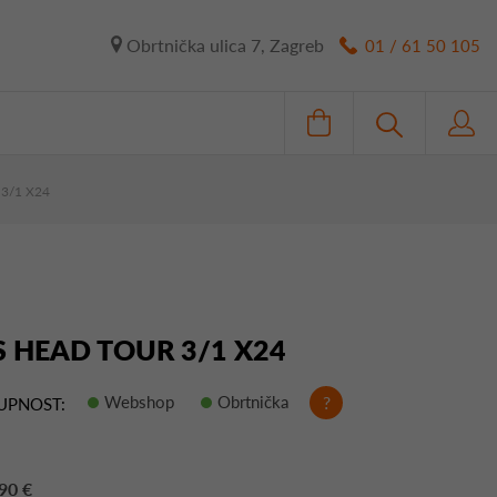
Obrtnička ulica 7, Zagreb
01 / 61 50 105
3/1 X24
S HEAD TOUR 3/1 X24
Webshop
Obrtnička
?
UPNOST:
90 €