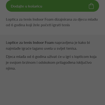
Dodajte u košaricu
Loptica za tenis Indoor Foam dizajnirana za djecu mlađu
od 6 godina koji žele početi igrati tenis
L
optice za tenis
Indoor Foam
napravljena je kako bi
najmlađe igraće lagano uvela u svijet tenisa.
Djeca mlađa od 6 godina uživat će u igri s lopticom koja
je svojom brzinom i odskokom prilagođena isključivo
njima.