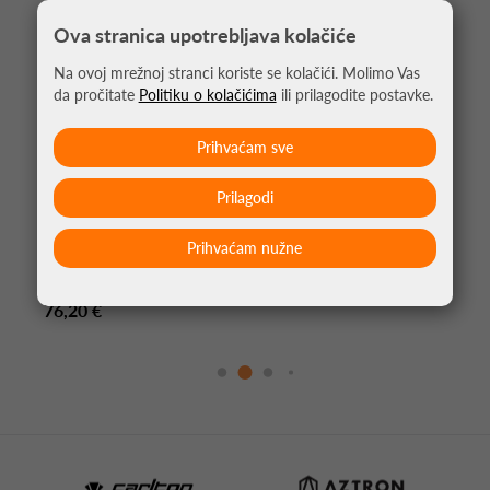
Ova stranica upotrebljava kolačiće
Na ovoj mrežnoj stranci koriste se kolačići. Molimo Vas
da pročitate
Politiku o kolačićima
ili prilagodite postavke.
Prihvaćam sve
Prilagodi
Prihvaćam nužne
LOPTICE ZA TENIS DUNLOP FORT ALL COURT
TS 3/1 X12
76,20 €