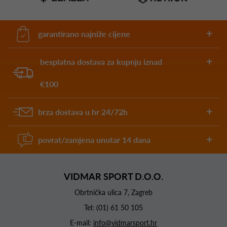
garantirano najniže cijene
besplatna dostava za kupnju iznad
€100
brza dostava u hr 24/72h
povrat/zamjena unutar 14 dana
VIDMAR SPORT D.O.O.
Obrtnička ulica 7, Zagreb
Tel:
(01) 61 50 105
E-mail:
info@vidmarsport.hr