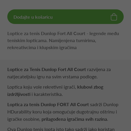
Dodajte u košaricu
Loptice za tenis Dunlop Fort All Court - legende među
teniskim lopticama. Namijenjena turnirima,
rekreativcima i klupskim igračima
Loptice za Tenis Dunlop Fort All Court
razvijena za
natjecateljsku igru na svim vrstama podloge.
Loptica koju vole rekretivni igrači,
klubovi zbog
izdržljivosti
i karakteristika.
Loptica za tenis
Dunlop FORT All Court
sadrži Dunlop
HDurability koru koja omogućuje dugotrajnu oštrinu i
igračke osobine,
prilagođena igračima svih razina
.
Ova Dunlop tenis lopta isto tako sadrži jako koristan