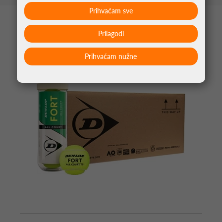
Prihvaćam sve
MOŽDA VAS ZANIMA
Prilagodi
Prihvaćam nužne