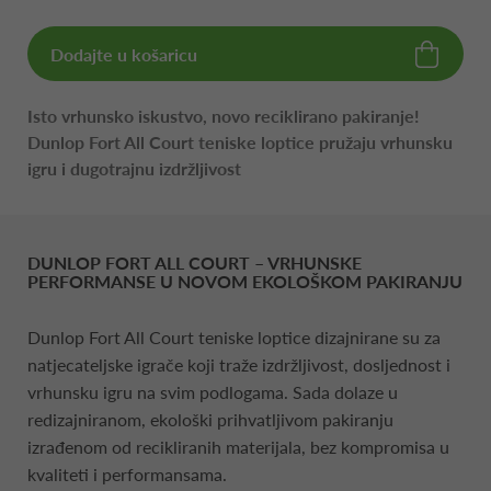
Dodajte u košaricu
Isto vrhunsko iskustvo, novo reciklirano pakiranje!
Dunlop Fort All Court teniske loptice pružaju vrhunsku
igru i dugotrajnu izdržljivost
DUNLOP FORT ALL COURT – VRHUNSKE
PERFORMANSE U NOVOM EKOLOŠKOM PAKIRANJU
Dunlop Fort All Court teniske loptice dizajnirane su za
natjecateljske igrače koji traže izdržljivost, dosljednost i
vrhunsku igru na svim podlogama. Sada dolaze u
redizajniranom, ekološki prihvatljivom pakiranju
izrađenom od recikliranih materijala, bez kompromisa u
kvaliteti i performansama.