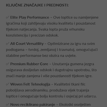
KLJUČNE ZNAČAJKE I PREDNOSTI:
✅
Elite Play Performance
– Ove loptice su namijenjene
igračima koji zahtijevaju visoku kvalitetu i pouzdanost
tijekom natjecanja. Svaka lopta pruža vrhunsku
konzistenciju i precizan odskok.
✅
All Court Versatility
– Optimizirane za igru na svim
podlogama – tvrdoj, zemljanoj i travnatoj, omogućujući
stabilne performanse bez obzira na uvjete.
✅
Premium Rubber Core
– Unutarnja gumena jezgra
osigurava dosljedan odskok i dugotrajnu upotrebu, što
znači manje zamjena i više pouzdanosti tijekom igre.
✅
Woven Felt Tehnologija
– Kvalitetni tkani filc
poboljšava aerodinamiku, produžava vijek trajanja
loptice i omogućuje bolju kontrolu i osjećaj pri udarcu.
✅
Novo reciklirano pakiranje
– Ekološki osviješten