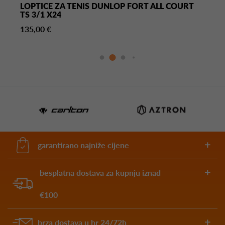
LOPTICE ZA TENIS DUNLOP FORT ALL COURT
TS 3/1 X24
135,00 €
garantirano najniže cijene
besplatna dostava za kupnju iznad
€100
brza dostava u hr 24/72h