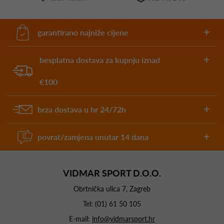
garantirano najniže cijene
besplatna dostava za kupnju iznad
€100
brza dostava u hr 24/72h
povrat/zamjena unutar 14 dana
VIDMAR SPORT D.O.O.
Obrtnička ulica 7, Zagreb
Tel:
(01) 61 50 105
E-mail:
info@vidmarsport.hr