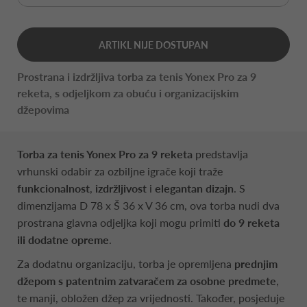
ARTIKL NIJE DOSTUPAN
Prostrana i izdržljiva torba za tenis Yonex Pro za 9
reketa, s odjeljkom za obuću i organizacijskim
džepovima
Torba za tenis Yonex Pro za 9 reketa
predstavlja
vrhunski odabir za ozbiljne igrače koji traže
funkcionalnost
,
izdržljivost
i
elegantan dizajn
. S
dimenzijama D 78 x Š 36 x V 36 cm, ova torba nudi dva
prostrana glavna odjeljka koji mogu primiti
do 9 reketa
ili dodatne opreme
.
Za dodatnu organizaciju, torba je opremljena
prednjim
džepom s patentnim zatvaračem za osobne predmete
,
te manji, obložen džep za vrijednosti. Također, posjeduje