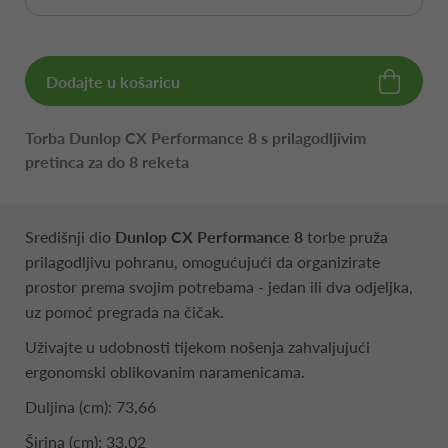
Dodajte u košaricu
Torba Dunlop CX Performance 8 s prilagodljivim
pretinca za do 8 reketa
Središnji dio
Dunlop CX Performance 8
torbe pruža
prilagodljivu pohranu, omogućujući da organizirate
prostor prema svojim potrebama - jedan ili dva odjeljka,
uz pomoć pregrada na čičak.
Uživajte u udobnosti tijekom nošenja zahvaljujući
ergonomski oblikovanim naramenicama.
Duljina (cm): 73,66
Širina (cm): 33,02