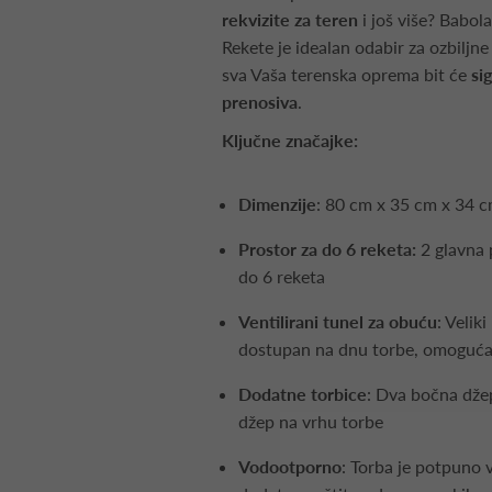
rekvizite za teren
i još više? Babol
Rekete je idealan odabir za ozbiljn
sva Vaša terenska oprema bit će
si
prenosiva
.
Ključne značajke:
Dimenzije
: 80 cm x 35 cm x 34 
Prostor za do 6 reketa:
2 glavna 
do 6 reketa
Ventilirani tunel za obuću
: Velik
dostupan na dnu torbe, omogućava
Dodatne torbice
: Dva bočna dže
džep na vrhu torbe
Vodootporno
: Torba je potpuno 