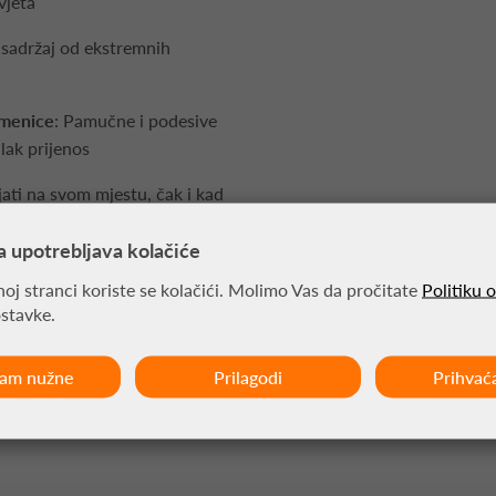
vjeta
ti sadržaj od ekstremnih
amenice
: Pamučne i podesive
ak prijenos
jati na svom mjestu, čak i kad
a upotrebljava kolačiće
oj stranci koriste se kolačići. Molimo Vas da pročitate
Politiku 
te savršen je izbor
za ozbiljne
ostavke.
ja
funkcionalnost
i
kvalitetu
,
tu za Vašu opremu.
ćam nužne
Prilagodi
Prihvać
m