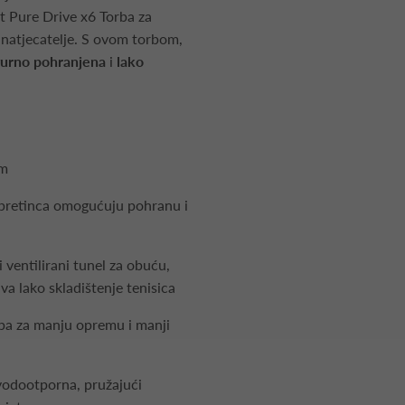
at Pure Drive x6 Torba za
e natjecatelje. S ovom torbom,
gurno pohranjena
i
lako
cm
pretinca omogućuju pohranu i
i i ventilirani tunel za obuću,
 lako skladištenje tenisica
pa za manju opremu i manji
vodootporna, pružajući