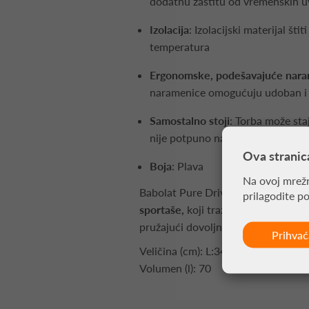
dodatnu zaštitu od vremenskih u
Izolacija
: Izolacijski materijal šti
temperatura
Ergonomske, podešavajuće nar
naramenice omogućuju udoban i l
Samostalno stoji
: Torba može sta
nije potpuno napunjena
Ova stranic
Boja
: Plava
Na ovoj mrežn
Babolat Pure Drive x6 torba za reke
prilagodite p
sportaše,
koji traže torbu koja spa
pružajući dovoljno prostora i zašti
Prihva
Veličina (cm): L:34 x W:80 x H:35c
Volumen (l): 70