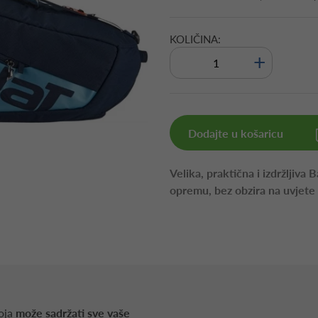
KOLIČINA:
+
Dodajte u košaricu
Velika, praktična i izdržljiva
opremu, bez obzira na uvjete
koja
može sadržati sve vaše