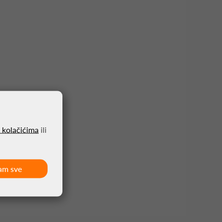
o kolačićima
ili
am sve