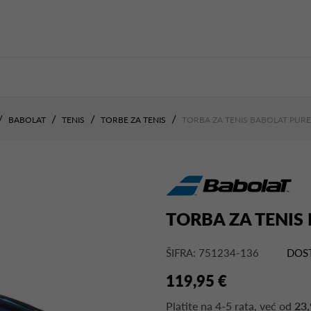
BABOLAT
TENIS
TORBE ZA TENIS
TORBA ZA TENIS BABOLAT PURE
TORBA ZA TENIS
ŠIFRA: 751234-136
DOS
119,95 €
Platite na
4-5 rata
, već od
23,