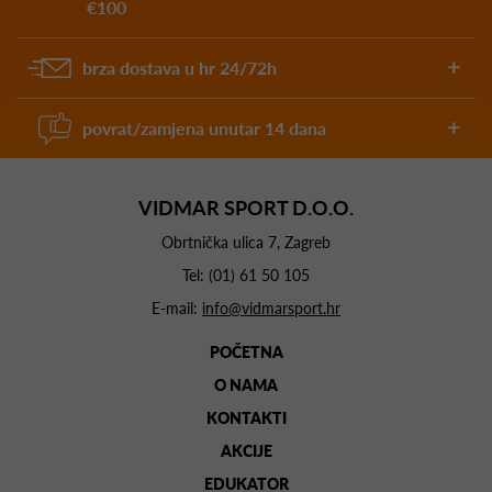
€100
brza dostava u hr 24/72h
povrat/zamjena unutar 14 dana
VIDMAR SPORT D.O.O.
Obrtnička ulica 7, Zagreb
Tel:
(01) 61 50 105
E-mail:
info@vidmarsport.hr
POČETNA
O NAMA
KONTAKTI
AKCIJE
EDUKATOR