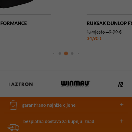
RUKSAK DUNLOP FX CLUB
*umjesto 49,99 €
34,90 €
garantirano najniže cijene
besplatna dostava za kupnju iznad