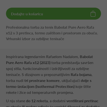
Dodajte u košaricu
Profesionalna torba za tenis Babolat Pure Aero Rafa
x12 s 3 pretinca, termo zaštitom i prostorom za obuću.
Vrhunski izbor za ozbiljne tenisače
Inspirirana legendarnim Rafaelom Nadalom,
Babolat
Pure Aero Rafa x12 (2023)
torba predstavlja savršen
spoj stila, funkcionalnosti i izdržljivosti za ozbiljne
tenisače. S dizajnom u prepoznatljivim
Rafa bojama
,
torba nudi
tri prostrane komore
, uključujući
dvije s
termo-izolacijom (Isothermal Protection)
koje štite
rekete i žice od temperaturnih promjena.
U nju stane
do 12 reketa
, a dodatni
ventilirani pretinac
za obuću ili mokru odjeću
te
vanjski džepovi za dodatke