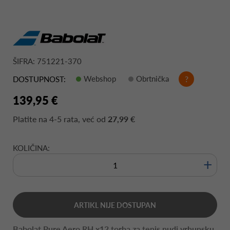
ŠIFRA: 751221-370
Webshop
Obrtnička
?
DOSTUPNOST:
139,95 €
Platite na
4-5 rata
, već od
27,99 €
KOLIČINA:
+
ARTIKL NIJE DOSTUPAN
Babolat Pure Aero RH x12 torba za tenis nudi vrhunsku