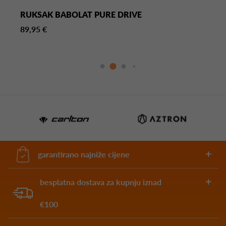
RUKSAK BABOLAT PURE DRIVE
89,95 €
garantirano najniže cijene
besplatna dostava za kupnju iznad
€100