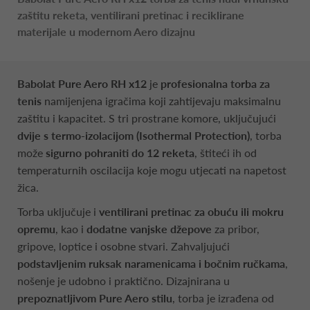
zaštitu reketa, ventilirani pretinac i reciklirane
materijale u modernom Aero dizajnu
Babolat Pure Aero RH x12
je
profesionalna torba za
tenis
namijenjena igračima koji zahtijevaju maksimalnu
zaštitu i kapacitet. S tri prostrane komore, uključujući
dvije s termo-izolacijom (Isothermal Protection)
, torba
može
sigurno pohraniti do 12 reketa
, štiteći ih od
temperaturnih oscilacija koje mogu utjecati na napetost
žica.
Torba uključuje i
ventilirani pretinac za obuću ili mokru
opremu
, kao i
dodatne vanjske džepove
za pribor,
gripove, loptice i osobne stvari. Zahvaljujući
podstavljenim ruksak naramenicama i bočnim ručkama
,
nošenje je udobno i praktično. Dizajnirana u
prepoznatljivom Pure Aero stilu
, torba je izrađena od