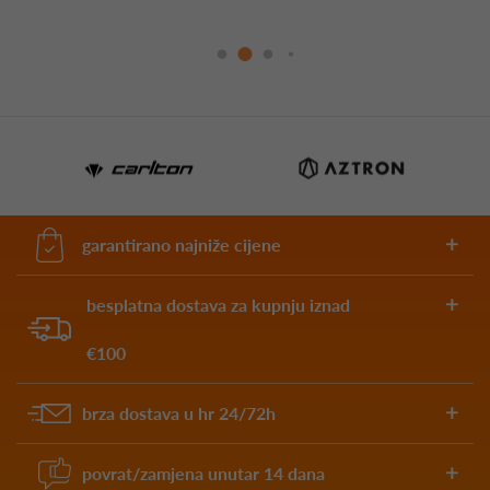
garantirano najniže cijene
besplatna dostava za kupnju iznad
€100
brza dostava u hr 24/72h
povrat/zamjena unutar 14 dana