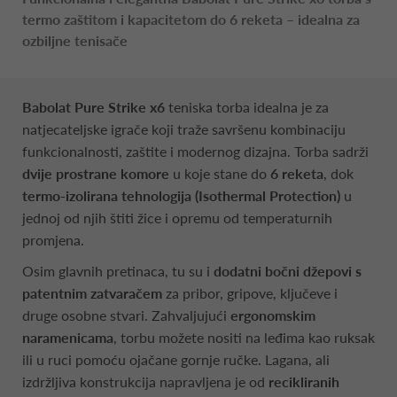
termo zaštitom i kapacitetom do 6 reketa – idealna za
ozbiljne tenisače
Babolat Pure Strike x6
teniska torba idealna je za
natjecateljske igrače koji traže savršenu kombinaciju
funkcionalnosti, zaštite i modernog dizajna. Torba sadrži
dvije prostrane komore
u koje stane do
6 reketa
, dok
termo-izolirana tehnologija (Isothermal Protection)
u
jednoj od njih štiti žice i opremu od temperaturnih
promjena.
Osim glavnih pretinaca, tu su i
dodatni bočni džepovi s
patentnim zatvaračem
za pribor, gripove, ključeve i
druge osobne stvari. Zahvaljujući
ergonomskim
naramenicama
, torbu možete nositi na leđima kao ruksak
ili u ruci pomoću ojačane gornje ručke. Lagana, ali
izdržljiva konstrukcija napravljena je od
recikliranih