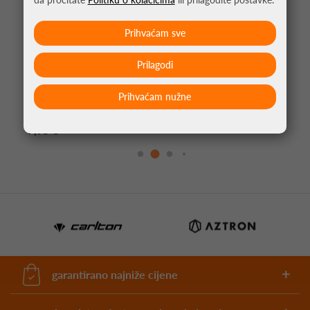
Prihvaćam sve
Prilagodi
Prihvaćam nužne
GRIP ZA REKET DUNLOP ATP VIPER-DRY GRIP
BIJELA
7,95 €
garantirano najniže cijene