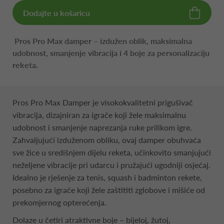
Dodajte u košaricu
Pros Pro Max damper – izdužen oblik, maksimalna
udobnost, smanjenje vibracija i 4 boje za personalizaciju
reketa.
Pros Pro Max Damper je visokokvalitetni prigušivač
vibracija, dizajniran za igrače koji žele maksimalnu
udobnost i smanjenje naprezanja ruke prilikom igre.
Zahvaljujući izduženom obliku, ovaj damper obuhvaća
sve žice u središnjem dijelu reketa, učinkovito smanjujući
neželjene vibracije pri udarcu i pružajući ugodniji osjećaj.
Idealno je rješenje za tenis, squash i badminton rekete,
posebno za igrače koji žele zaštititi zglobove i mišiće od
prekomjernog opterećenja.
Dolaze u četiri atraktivne boje – bijeloj, žutoj,