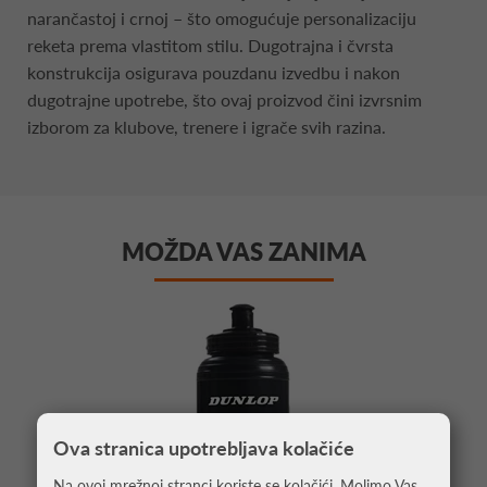
narančastoj i crnoj – što omogućuje personalizaciju
reketa prema vlastitom stilu. Dugotrajna i čvrsta
konstrukcija osigurava pouzdanu izvedbu i nakon
dugotrajne upotrebe, što ovaj proizvod čini izvrsnim
izborom za klubove, trenere i igrače svih razina.
MOŽDA VAS ZANIMA
Ova stranica upotrebljava kolačiće
Na ovoj mrežnoj stranci koriste se kolačići. Molimo Vas