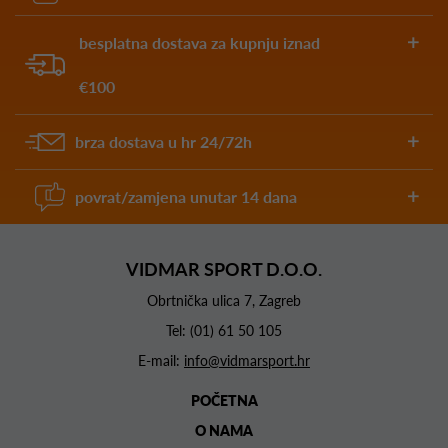
besplatna dostava za kupnju iznad
€100
brza dostava u hr 24/72h
povrat/zamjena unutar 14 dana
VIDMAR SPORT D.O.O.
Obrtnička ulica 7, Zagreb
Tel:
(01) 61 50 105
E-mail:
info@vidmarsport.hr
POČETNA
O NAMA