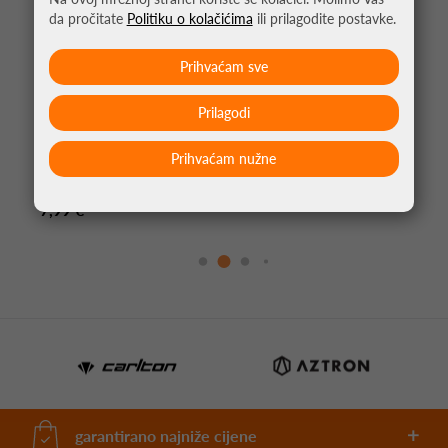
da pročitate
Politiku o kolačićima
ili prilagodite postavke.
Prihvaćam sve
Prilagodi
Prihvaćam nužne
BOCA ZA VODU DUNLOP 700ML
7,99 €
garantirano najniže cijene