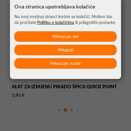
Ova stranica upotrebljava kolačiće
Na ovoj mrežnoj stranci koriste se kolačići. Molimo Vas
da pročitate
Politiku o kolačićima
ili prilagodite postavke.
Prihvaćam sve
Prilagodi
Prihvaćam nužne
ALAT ZA IZMJENU PIKADO ŠPICA QUICK POINT
5,95 €