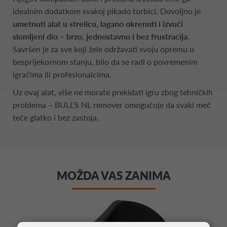
idealnim dodatkom svakoj pikado torbici. Dovoljno je
umetnuti alat u strelicu, lagano okrenuti i izvući
slomljeni dio – brzo, jednostavno i bez frustracija
.
Savršen je za sve koji žele održavati svoju opremu u
besprijekornom stanju, bilo da se radi o povremenim
igračima ili profesionalcima.
Uz ovaj alat, više ne morate prekidati igru zbog tehničkih
problema – BULL’S NL remover omogućuje da svaki meč
teče glatko i bez zastoja.
MOŽDA VAS ZANIMA