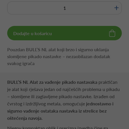
+
Dodajte u košaricu
Pouzdan BULL’S NL alat koji brzo i sigurno uklanja
slomljene pikado nastavke – nezaobilazan dodatak
svakog igrača
BULL’S NL
Alat za vađenje pikado nastavaka
praktičan
je alat koji rješava jedan od najčešćih problema u pikadu
– slomljene ili zaglavljene pikado nastavke. Izrađen od
čvrstog i izdržljivog metala, omogućuje
jednostavno i
sigurno vađenje ostataka nastavka iz strelice bez
oštećenja navoja.
Njegov kompaktan oblik i precizna izvedba čine ga