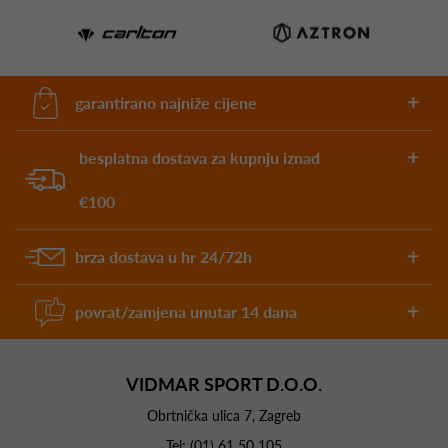
garantirano najniže cijene
besplatna dostava za kupnju iznad
€100
brza dostava u hr 24/72h
povrat/zamjena unutar 14 dana
VIDMAR SPORT D.O.O.
Obrtnička ulica 7, Zagreb
Tel:
(01) 61 50 105