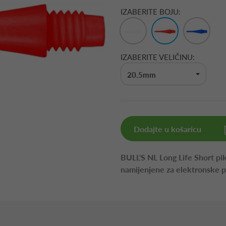
IZABERITE BOJU:
IZABERITE VELIČINU:
20.5mm
Dodajte u košaricu
BULL'S NL Long Life Short pi
namijenjene za elektronske 