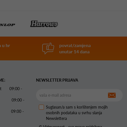
 u hr
povrat/zamjena
unutar 14 dana
ME:
NEWSLETTER PRIJAVA
 Pet 09:00 -
09:00 -
Suglasan/a sam s korištenjem mojih
09:00 -
osobnih podataka u svrhu slanja
Newslettera
© Vidmarsport - sva prava pridržana