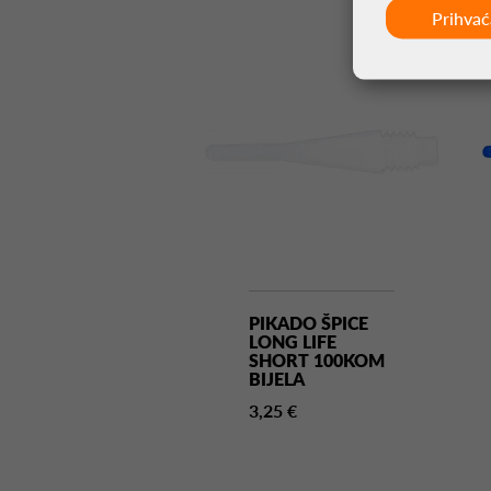
Prihva
PIKADO ŠPICE
LONG LIFE
SHORT 100KOM
BIJELA
3,25 €