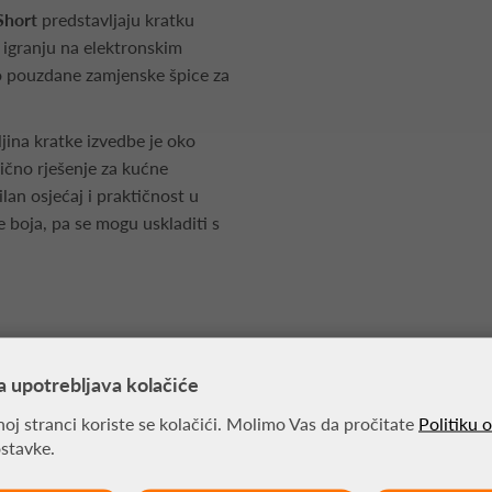
Short
predstavljaju kratku
u igranju na elektronskim
o pouzdane zamjenske špice za
jina kratke izvedbe je oko
ično rješenje za kućne
ilan osjećaj i praktičnost u
 boja, pa se mogu uskladiti s
a upotrebljava kolačiće
oj stranci koriste se kolačići. Molimo Vas da pročitate
Politiku 
MOŽDA VAS ZANIMA
ostavke.