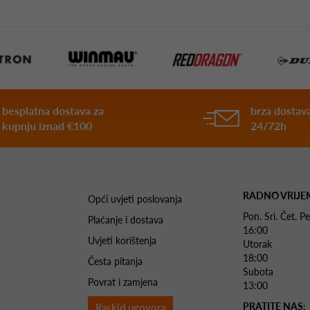
besplatna dostava za
brza dostava
kupnju iznad €100
24/72h
RADNO VRIJE
Opći uvjeti poslovanja
Pon. Sri. Čet.
Plaćanje i dostava
16:00
Uvjeti korištenja
Utorak 
18:00
Česta pitanja
Subota 
Povrat i zamjena
13:00
PRATITE NAS:
Raskid ugovora