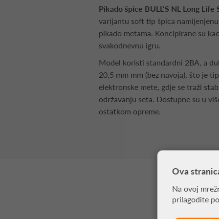
Pikado špice BULL’S NL Long Life 
varijantu soft tip špica namijenjen
pikado metama. Koncipirane su ka
svakodnevnu igru.
Model koristi standardni 2BA, a dul
20,5 mm mm (bez navoja), što je tip
elektronske mete, gdje se traži stab
održavanju seta. Dostupne su u više
ostatkom opreme.
Ova stranic
Na ovoj mrežn
prilagodite p