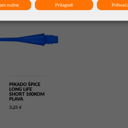
ćam nužne
Prilagodi
Prihvać
PIKADO ŠPICE
LONG LIFE
SHORT 100KOM
PLAVA
3,25 €