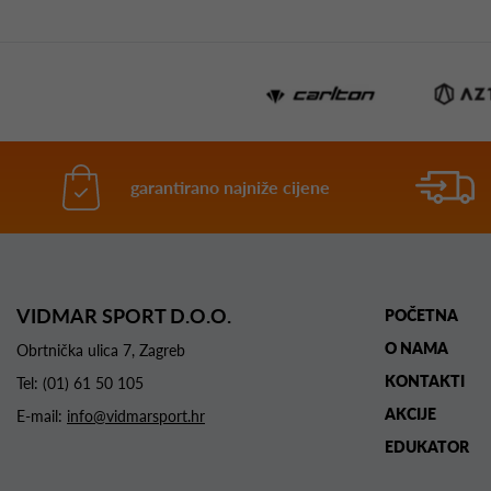
garantirano najniže cijene
VIDMAR SPORT D.O.O.
POČETNA
O NAMA
Obrtnička ulica 7, Zagreb
KONTAKTI
Tel:
(01) 61 50 105
AKCIJE
E-mail:
info@vidmarsport.hr
EDUKATOR