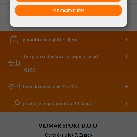
Prihvaćam nužne
garantirano najniže cijene
besplatna dostava za kupnju iznad
€100
brza dostava u hr 24/72h
povrat/zamjena unutar 14 dana
VIDMAR SPORT D.O.O.
Obrtnička ulica 7, Zagreb