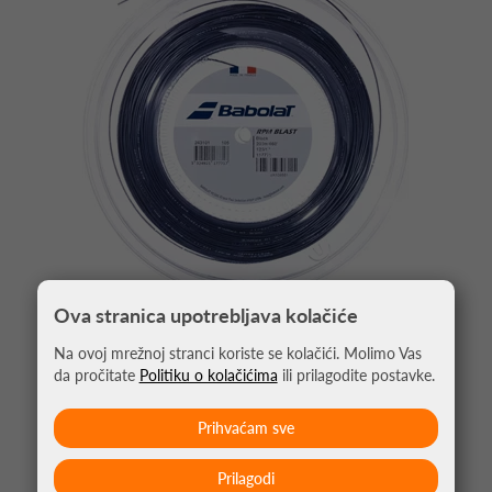
Ova stranica upotrebljava kolačiće
ŽICA ZA TENIS BABOLAT RPM BLAST 1.25 200M
Na ovoj mrežnoj stranci koriste se kolačići. Molimo Vas
da pročitate
Politiku o kolačićima
ili prilagodite postavke.
219,95 €
Prihvaćam sve
Prilagodi