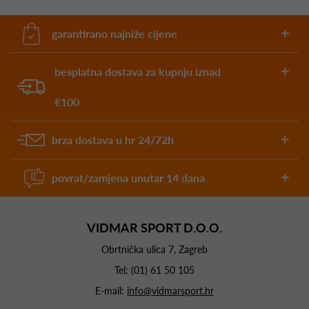
garantirano najniže cijene
besplatna dostava za kupnju iznad
€100
brza dostava u hr 24/72h
povrat/zamjena unutar 14 dana
VIDMAR SPORT D.O.O.
Obrtnička ulica 7, Zagreb
Tel:
(01) 61 50 105
E-mail:
info@vidmarsport.hr