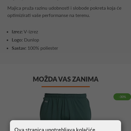
Majica pruža razinu udobnosti i slobode pokreta koja će
optimizirati vaše performanse na terenu.
Izrez:
V-izrez
Logo:
Dunlop
Sastav:
100% poliester
MOŽDA VAS ZANIMA
-30%
Ova stranica upotrebljava kolačiće