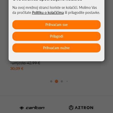
Na ovoj mrežnoj stranci koriste se kolačići. Molimo Vas
da pročitate
Politiku o kolačićima
ili prilagodite postavke.
Prihvaćam sve
Prilagodi
Prihvaćam nužne
KRATKE HLAČE ZA PADEL BULLPADEL AFATE
*umjesto 42,99 €
30,09 €