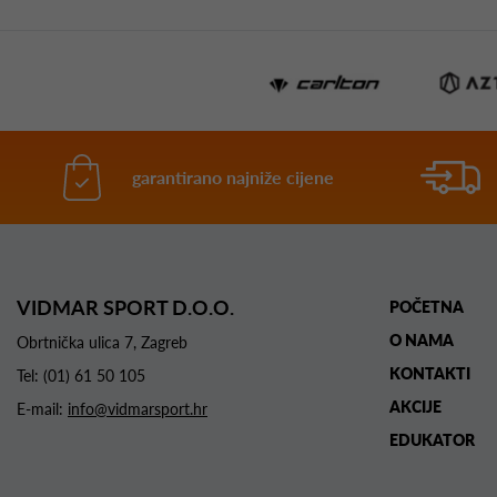
garantirano najniže cijene
VIDMAR SPORT D.O.O.
POČETNA
O NAMA
Obrtnička ulica 7, Zagreb
KONTAKTI
Tel:
(01) 61 50 105
AKCIJE
E-mail:
info@vidmarsport.hr
EDUKATOR