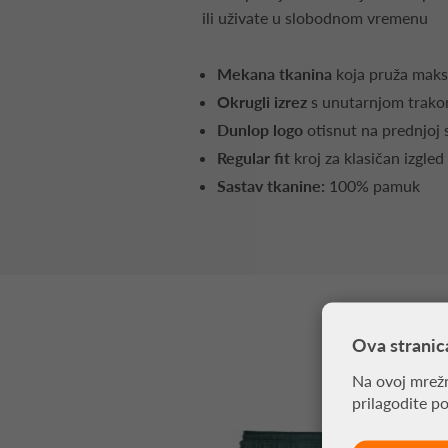
ili uživate u slobodnom vremenu
Mekana tkanina
koja pruža mak
Okrugli izrez
s unutarnjom trako
Dunlop logo
otisnut na prednjoj 
Regular fit
kroj za klasičan izgled
Sastav tkanine:
100% pamuk
Ova stranic
Na ovoj mrežn
prilagodite p
-30%
-30%