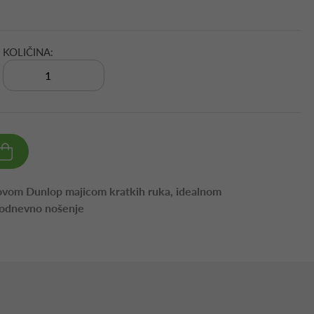
KOLIČINA:
s ovom Dunlop majicom kratkih ruka, idealnom
akodnevno nošenje