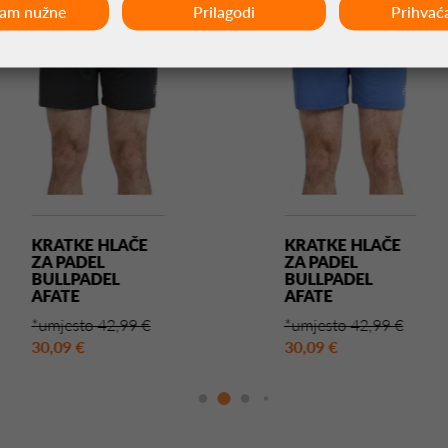
ćam nužne
Prilagodi
Prihvać
KRATKE HLAČE
KRATKE HLAČE
ZA PADEL
ZA PADEL
BULLPADEL
BULLPADEL
AFATE
AFATE
*umjesto 42,99 €
*umjesto 42,99 €
30,09 €
30,09 €