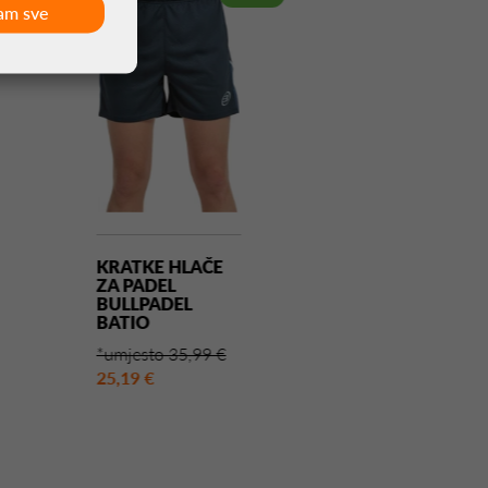
am sve
KRATKE HLAČE
KRATKE HLAČ
ZA PADEL
ZA PADEL
BULLPADEL
MUNICH MAT
BATIO
CRNA
*umjesto 35,99 €
*umjesto 30,00
25,19 €
21,00 €