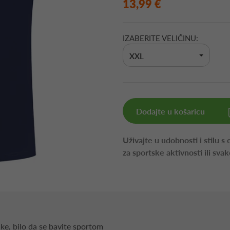
13,99 €
IZABERITE VELIČINU:
XXL
Dodajte u košaricu
Uživajte u udobnosti i stilu 
za sportske aktivnosti ili sv
ike, bilo da se bavite sportom