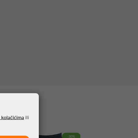
o kolačićima
ili
-30%