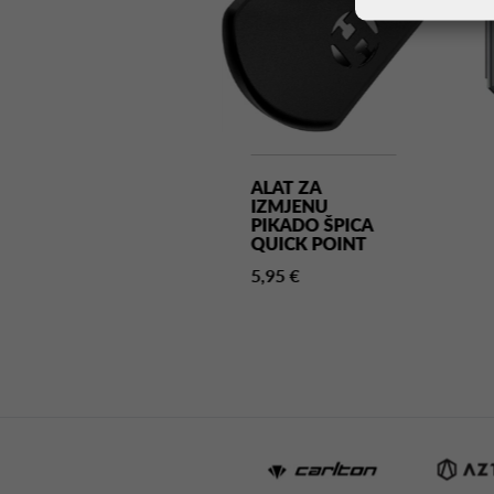
ŠTITA ZA PERA
ALAT ZA
SIGNA CRNA
IZMJENU
PIKADO ŠPICA
0 €
QUICK POINT
5,95 €