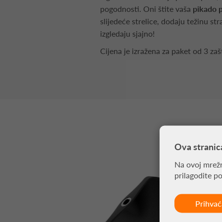
pogodnosti. Oni štite vaša
pikado 
slijedeće strelice, dodaju težinu str
izgledaju sjajno!
Cijena je izražena za paket od 3 zaš
Ova stranic
Na ovoj mrežn
prilagodite p
Prihva