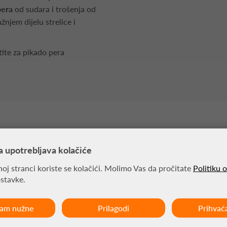
pera
od sudara i trošenja od
ažnjem dijelu strelice i
tite za pikado pera
MOŽDA VAS ZANIMA
a upotrebljava kolačiće
oj stranci koriste se kolačići. Molimo Vas da pročitate
Politiku 
ostavke.
ćam nužne
Prilagodi
Prihvać