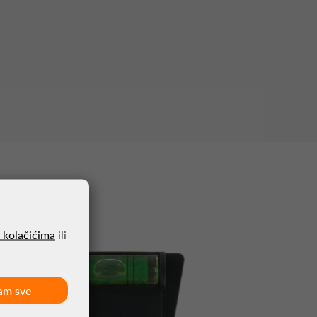
o kolačićima
ili
am sve