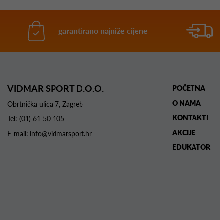
garantirano najniže cijene
VIDMAR SPORT D.O.O.
POČETNA
O NAMA
Obrtnička ulica 7, Zagreb
KONTAKTI
Tel:
(01) 61 50 105
AKCIJE
E-mail:
info@vidmarsport.hr
EDUKATOR