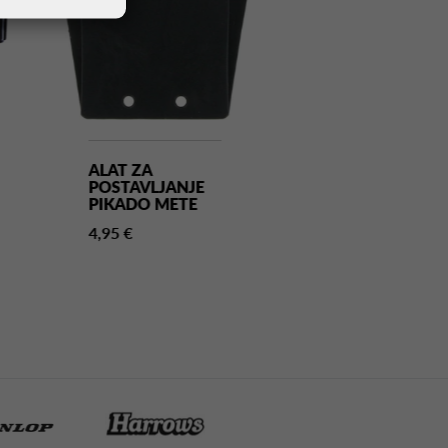
ALAT ZA
ALAT ZA
POSTAVLJANJE
PRAVILNO
PIKADO METE
POZICIONIRA
WINMAU
4,95 €
SIGHTRIGHT 
24,00 €