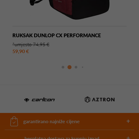
RUKSAK DUNLOP CX PERFORMANCE
*umjesto 74,95 €
59,90 €
garantirano najniže cijene
besplatna dostava za kupnju iznad