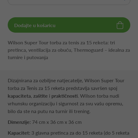
Dodajte u košaricu
Wilson Super Tour torba za tenis za 15 reketa: tri
pretinca, ventilacija za obuću, Thermoguard – idealna za
turnire i putovanja
Dizajnirana za ozbiljne natjecatelje, Wilson Super Tour
torba za Tenis za 15 reketa predstavlja savršen spoj
kapaciteta
,
zaštite
i
praktičnosti
. Wilson torba nudi
vrhunsku organizaciju i sigurnost za svu vašu opremu,
bilo da ste na putu na turnir ili trening.
Dimenzije:
74 cm x 36 cm x 36 cm
Kapacitet:
3 glavna pretinca za do 15 reketa (do 5 reketa