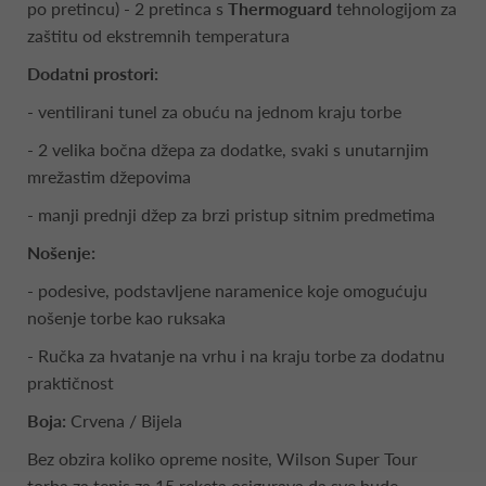
po pretincu) - 2 pretinca s
Thermoguard
tehnologijom za
zaštitu od ekstremnih temperatura
Dodatni prostori:
- ventilirani tunel za obuću na jednom kraju torbe
- 2 velika bočna džepa za dodatke, svaki s unutarnjim
mrežastim džepovima
- manji prednji džep za brzi pristup sitnim predmetima
Nošenje:
- podesive, podstavljene naramenice koje omogućuju
nošenje torbe kao ruksaka
- Ručka za hvatanje na vrhu i na kraju torbe za dodatnu
praktičnost
Boja:
Crvena / Bijela
Bez obzira koliko opreme nosite, Wilson Super Tour
torba za tenis za 15 reketa osigurava da sve bude