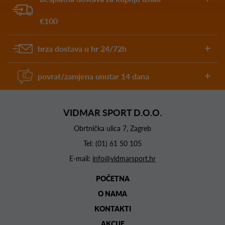
€100
brza dostava u hr 24/72h
povrat/zamjena unutar 14 dana
VIDMAR SPORT D.O.O.
Obrtnička ulica 7, Zagreb
Tel:
(01) 61 50 105
E-mail:
info@vidmarsport.hr
POČETNA
O NAMA
KONTAKTI
AKCIJE