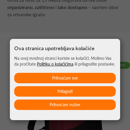
organizirano
,
zaštićeno
i
lako dostupno
– savršen izbor
za vrhunske igrače.
MOŽDA VAS ZANIMA
Ova stranica upotrebljava kolačiće
Na ovoj mrežnoj stranci koriste se kolačići. Molimo Vas
da pročitate
Politiku o kolačićima
ili prilagodite postavke.
-20%
Prihvaćam sve
Prilagodi
Prihvaćam nužne