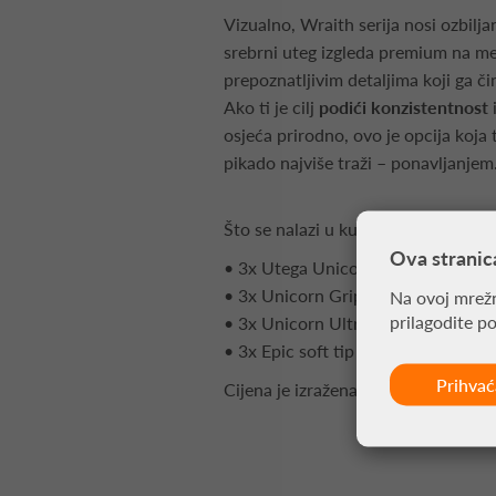
Vizualno, Wraith serija nosi ozbilja
srebrni uteg izgleda premium na met
prepoznatljivim detaljima koji ga či
Ako ti je cilj
podići konzistentnost
i
osjeća prirodno, ovo je opcija koja
pikado najviše traži – ponavljanjem
Što se nalazi u kutiji:
Ova stranic
• 3x Utega Unicorn Wraith Camero
• 3x Unicorn Gripper 4 pikado nas
Na ovoj mrežn
prilagodite p
• 3x Unicorn UltraFly PLUS pikado
• 3x Epic soft tip špice
Prihva
Cijena je izražena za pakiranje od 3 