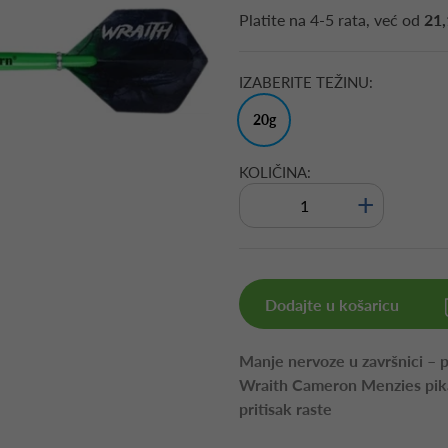
Platite na
4-5 rata
, već od
21,
IZABERITE TEŽINU:
20g
KOLIČINA:
+
Dodajte u košaricu
Manje nervoze u završnici – pa
Wraith Cameron Menzies pika
pritisak raste