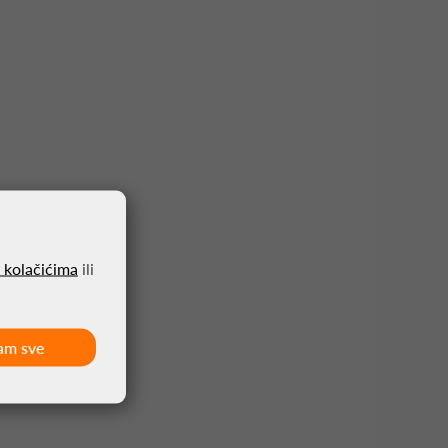
o kolačićima
ili
am sve