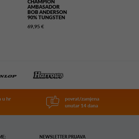
CHAMPION
CALLAN RYDZ
AMBASADOR
90% TUNGST
BOB ANDERSON
105,95 €
90% TUNGSTEN
69,95 €
 u hr
povrat/zamjena
unutar 14 dana
ME:
NEWSLETTER PRIJAVA