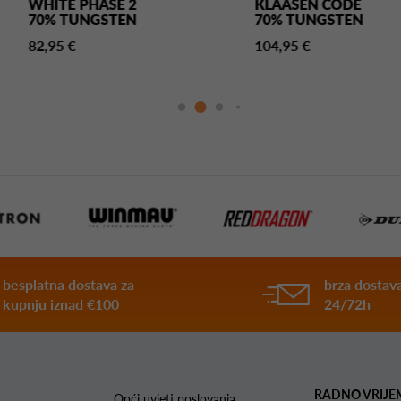
WHITE PHASE 2
KLAASEN CODE
70% TUNGSTEN
70% TUNGSTEN
82,95 €
104,95 €
besplatna dostava za
brza dostava
kupnju iznad €100
24/72h
RADNO VRIJE
Opći uvjeti poslovanja