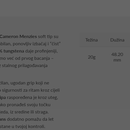
th Cameron Menzies
soft tip su
Težina
Dužina
bilan, ponovljiv izbačaj i “čist”
% tungstena
daje profinjeniji,
48.20
20g
cizno već od prvog bacanja –
mm
ez stalnog prilagođavanja
tilan, ugodan grip koji ne
o sigurnosti za ritam kroz cijeli
ripa
raspoređena je kroz uteg,
 lako pronađeš svoju točku
eda, iz sredine ili straga.
lans
dodatno pomažu da let
stane u tvojoj kontroli.