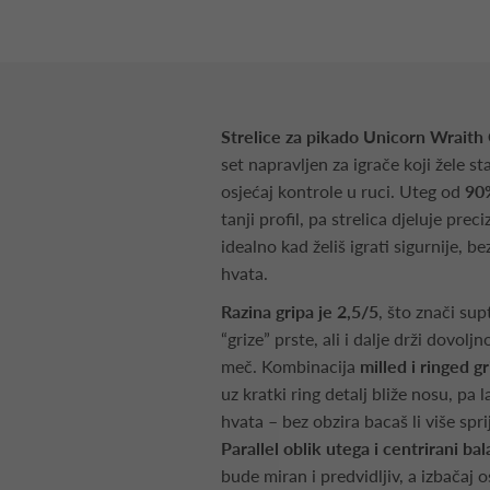
Strelice za pikado Unicorn Wrai
set napravljen za igrače koji žele sta
osjećaj kontrole u ruci. Uteg od
90
tanji profil, pa strelica djeluje pre
idealno kad želiš igrati sigurnije, b
hvata.
Razina gripa je 2,5/5
, što znači sup
“grize” prste, ali i dalje drži dovoljn
meč. Kombinacija
milled i ringed g
uz kratki ring detalj bliže nosu, pa
hvata – bez obzira bacaš li više sprij
Parallel oblik utega i centrirani ba
bude miran i predvidljiv, a izbačaj o