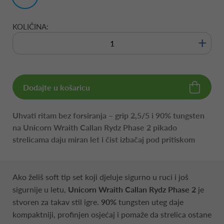
KOLIČINA:
+
Dodajte u košaricu
Uhvati ritam bez forsiranja – grip 2,5/5 i 90% tungsten
na Unicorn Wraith Callan Rydz Phase 2 pikado
strelicama daju miran let i čist izbačaj pod pritiskom
Ako želiš soft tip set koji djeluje sigurno u ruci i još
sigurnije u letu,
Unicorn Wraith Callan Rydz Phase 2
je
stvoren za takav stil igre.
90%
tungsten uteg daje
kompaktniji, profinjen osjećaj i pomaže da strelica ostane