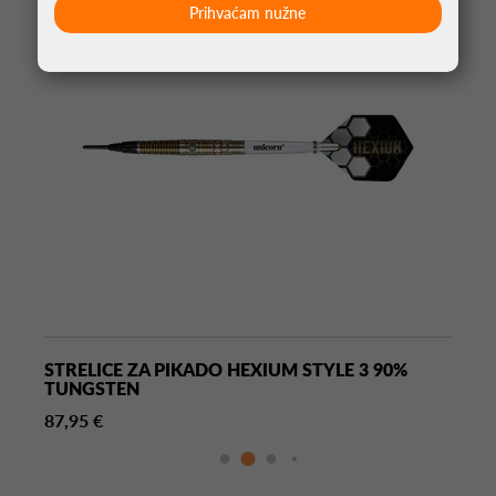
Prihvaćam nužne
STRELICE ZA PIKADO HEXIUM STYLE 3 90%
TUNGSTEN
87,95 €