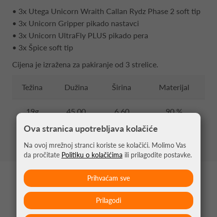
• 3x Utega Unicorn Wraith Callan Rydz Phase 2 soft tip
• 3x Unicorn Gripper pikado nastavci
• 3x Unicorn UltraFly PLUS pikado pera
• 3x Špice soft tip
Cijena je izražena za pakiranje od 3 strelice.
Težina
Dužina
Širina
Materijal
19g
45.00
6.60
90 %
mm
mm
Tungsten
Ova stranica upotrebljava kolačiće
Na ovoj mrežnoj stranci koriste se kolačići. Molimo Vas
da pročitate
Politiku o kolačićima
ili prilagodite postavke.
Prihvaćam sve
MOŽDA VAS ZANIMA
Prilagodi