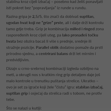
stabilna kroz cijeli izbačaj – posebno kad želiš ponavljati
isti pokret bez “popravljanja” iz runde u rundu.
Razina gripa je
2,5/5
, što znači da dobivaš
suptilan,
ugodan hvat koji ne “grize” prste
, ali i dalje drži kontrolu
tamo gdje treba. Grip je kombinacija
milled i ringed
zona
raspoređenih kroz cijeli uteg, pa
lako pronađeš točku
hvata
bez obzira bacaš li više s prednje, srednje ili
stražnje pozicije.
Parallel oblik
dodatno pomaže da prsti
prirodno sjednu, a
centrirani balans
drži let mirnim i
predvidljivim.
Dizajn u crno-srebrnoj kombinaciji izgleda ozbiljno na
meti, a okrugli nos s kratkim ring grip detaljem daje još
malo kontrole u trenutku puštanja strelice. Ukratko –
ovo je set za igrače koji žele “čistu” igru:
stabilan izbačaj,
suptilan grip
i osjećaj da strelica radi s tobom, ne protiv
tebe.
Što se nalazi u kutiji: