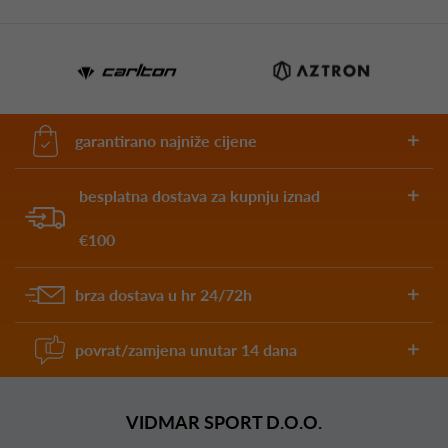
garantirano najniže cijene
besplatna dostava za kupnju iznad
€100
brza dostava u hr 24/72h
povrat/zamjena unutar 14 dana
VIDMAR SPORT D.O.O.