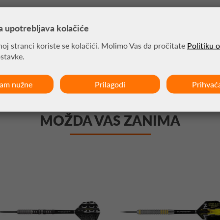
a upotrebljava kolačiće
strelice.
oj stranci koriste se kolačići. Molimo Vas da pročitate
Politiku 
ostavke.
ćam nužne
Prilagodi
Prihvać
MOŽDA VAS ZANIMA