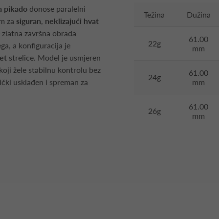
a pikado
donose paralelni
Težina
Dužina
om za
siguran
,
neklizajući hvat
o-zlatna završna obrada
61.00
22g
a, a konfiguracija je
mm
let
strelice. Model je usmjeren
koji žele stabilnu kontrolu bez
61.00
24g
ički usklađen i spreman za
mm
61.00
26g
mm