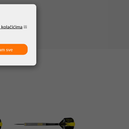
o kolačićima
ili
am sve