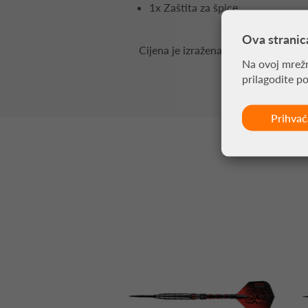
1x Zaštita za špice
Ova stranic
Cijena je izražena za pakiranje od 3 
Na ovoj mrežn
prilagodite p
Prihva