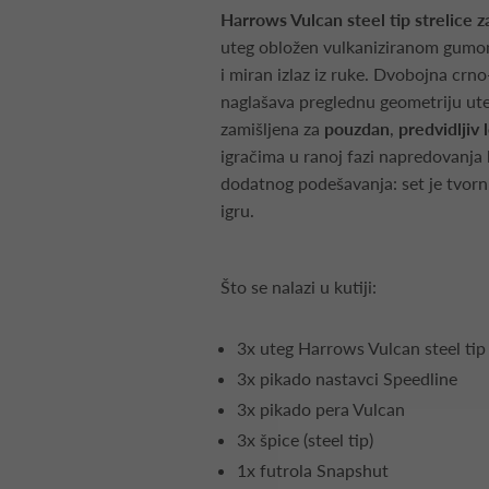
Harrows Vulcan steel tip strelice z
uteg obložen vulkaniziranom gum
i miran izlaz iz ruke. Dvobojna crn
naglašava preglednu geometriju uteg
zamišljena za
pouzdan
,
predvidljiv 
igračima u ranoj fazi napredovanja 
dodatnog podešavanja: set je tvorn
igru.
Što se nalazi u kutiji:
3x uteg Harrows Vulcan steel tip
3x pikado nastavci Speedline
3x pikado pera Vulcan
3x špice (steel tip)
1x futrola Snapshut