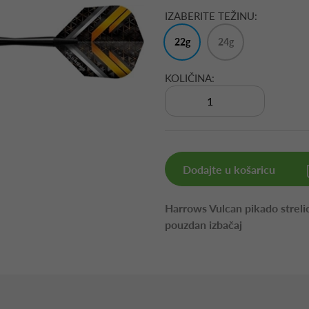
IZABERITE TEŽINU:
22g
24g
KOLIČINA:
Dodajte u košaricu
Harrows Vulcan pikado streli
pouzdan izbačaj