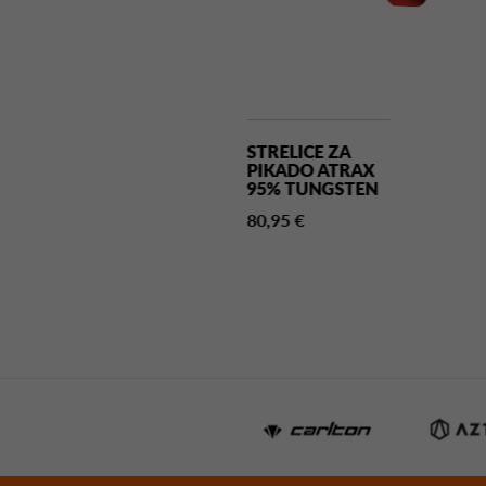
RELICE ZA
STRELICE ZA
KADO
PIKADO ATRAX
NIVERSARY
95% TUNGSTEN
GNUM 97%
80,95 €
NGSTEN
95 €