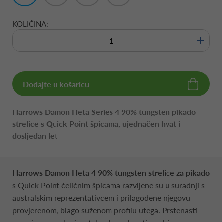
KOLIČINA:
+
Dodajte u košaricu
Harrows Damon Heta Series 4 90% tungsten pikado
strelice s Quick Point špicama, ujednačen hvat i
dosljedan let
Harrows Damon Heta 4 90% tungsten strelice za pikado
s Quick Point čeličnim špicama razvijene su u suradnji s
australskim reprezentativcem i prilagođene njegovu
provjerenom, blago suženom profilu utega. Prstenasti