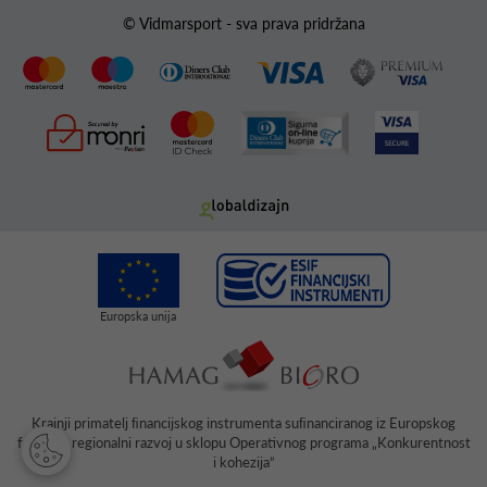
© Vidmarsport - sva prava pridržana
Krajnji primatelj ﬁnancijskog instrumenta suﬁnanciranog iz Europskog
fonda za regionalni razvoj u sklopu Operativnog programa „Konkurentnost
i kohezija“