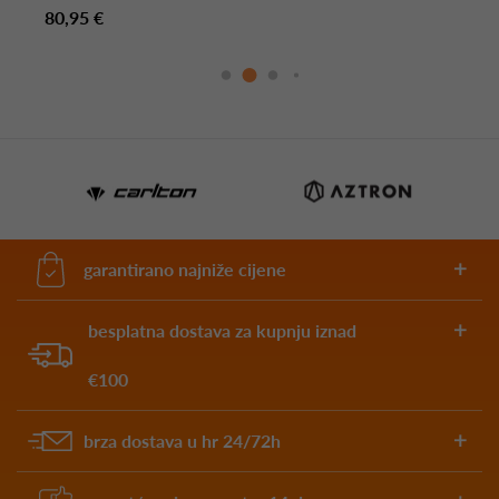
80,95 €
garantirano najniže cijene
besplatna dostava za kupnju iznad
€100
brza dostava u hr 24/72h