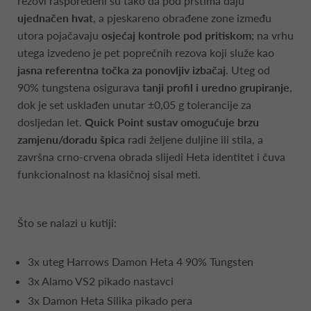
rezovi raspoređeni su tako da pod prstima daju
ujednačen hvat
, a pjeskareno obrađene zone između
utora pojačavaju
osjećaj kontrole pod pritiskom
; na vrhu
utega izvedeno je pet poprečnih rezova koji služe kao
jasna referentna točka za ponovljiv izbačaj
. Uteg od
90% tungstena osigurava
tanji profil i uredno grupiranje
,
dok je set usklađen unutar ±0,05 g tolerancije za
dosljedan let.
Quick Point sustav omogućuje brzu
zamjenu/doradu špica
radi željene duljine ili stila, a
završna crno-crvena obrada slijedi Heta identitet i čuva
funkcionalnost na klasičnoj sisal meti.
Što se nalazi u kutiji:
3x uteg Harrows Damon Heta 4 90% Tungsten
3x Alamo VS2 pikado nastavci
3x Damon Heta Silika pikado pera