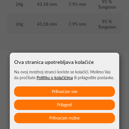
95 %
24g
43.18 mm
7.95 mm
Tungsten
95 %
26g
43.18 mm
7.95 mm
Tungsten
Ova stranica upotrebljava kolačiće
MOŽDA VAS ZANIMA
Na ovoj mrežnoj stranci koriste se kolačići. Molimo Vas
da pročitate
Politiku o kolačićima
ili prilagodite postavke.
Prihvaćam sve
Prilagodi
Prihvaćam nužne