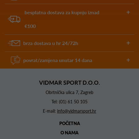
besplatna dostava za kupnju iznad
€100
brza dostava u hr 24/72h
povrat/zamjena unutar 14 dana
VIDMAR SPORT D.O.O.
Obrtnička ulica 7, Zagreb
Tel:
(01) 61 50 105
E-mail:
info@vidmarsport.hr
POČETNA
O NAMA