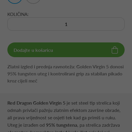
KOLIČINA:
Dodajte u košaricu
Zlatni izgled i prednja ravnoteža: Golden Virgin 5 donosi
95% tungsten uteg i kontrolirani grip za stabilan pikado
kroz cijeli meč
Red Dragon Golden Virgin 5
je set steel tip strelica koji
odmah privlači pažnju zlatnim efektom završne obrade,
ali prava vrijednost se osjeti tek kad ga primiš u ruku.
Uteg je izrađen od
95% tungstena
, pa strelica zadržava