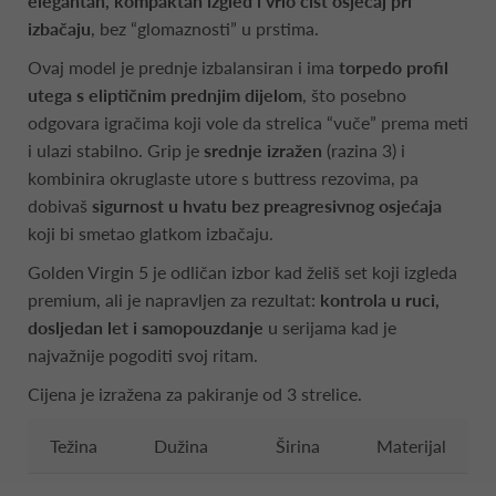
elegantan, kompaktan izgled i vrlo čist osjećaj pri
izbačaju
, bez “glomaznosti” u prstima.
Ovaj model je prednje izbalansiran i ima
torpedo profil
utega s eliptičnim prednjim dijelom
, što posebno
odgovara igračima koji vole da strelica “vuče” prema meti
i ulazi stabilno. Grip je
srednje izražen
(razina 3) i
kombinira okruglaste utore s buttress rezovima, pa
dobivaš
sigurnost u hvatu bez preagresivnog osjećaja
koji bi smetao glatkom izbačaju.
Golden Virgin 5 je odličan izbor kad želiš set koji izgleda
premium, ali je napravljen za rezultat:
kontrola u ruci,
dosljedan let i samopouzdanje
u serijama kad je
najvažnije pogoditi svoj ritam.
Cijena je izražena za pakiranje od 3 strelice.
Težina
Dužina
Širina
Materijal