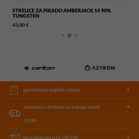
STRELICE ZA PIKADO AMBERJACK 14 90%
TUNGSTEN
43,00 €
garantirano najniže cijene
besplatna dostava za kupnju iznad
€100
brza dostava u hr 24/72h