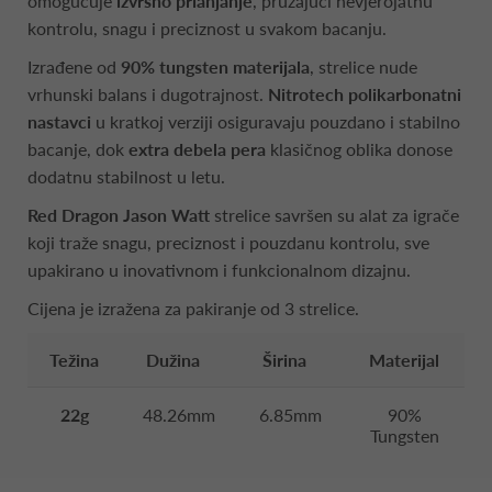
omogućuje
izvrsno prianjanje
, pružajući nevjerojatnu
kontrolu, snagu i preciznost u svakom bacanju.
Izrađene od
90% tungsten materijala
, strelice nude
vrhunski balans i dugotrajnost.
Nitrotech polikarbonatni
nastavci
u kratkoj verziji osiguravaju pouzdano i stabilno
bacanje, dok
extra debela pera
klasičnog oblika donose
dodatnu stabilnost u letu.
Red Dragon Jason Watt
strelice savršen su alat za igrače
koji traže snagu, preciznost i pouzdanu kontrolu, sve
upakirano u inovativnom i funkcionalnom dizajnu.
Cijena je izražena za pakiranje od 3 strelice.
Težina
Dužina
Širina
Materijal
22g
48.26mm
6.85mm
90%
Tungsten