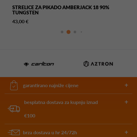
STRELICE ZA PIKADO AMBERJACK 18 90%
TUNGSTEN
43,00 €
garantirano najniže cijene
besplatna dostava za kupnju iznad
€100
brza dostava u hr 24/72h