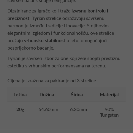
savršen balans snage i elegancije.
Dizajnirane za igrače koji traže
izvrsnu kontrolu i
preciznost
,
Tyrian
strelice odražavaju savršenu
harmoniju između tradicije i inovacije. S njihovim
elegantnim izgledom i funkcionalnošću, ove strelice
pružaju
vrhunsku stabilnost
u letu, omogućujući
besprijekorno bacanje.
Tyrian
je savršen izbor za one koji žele spojiti prestižnu
estetiku s vrhunskim performansama na terenu.
Cijena je izražena za pakiranje od 3 strelice
Težina
Dužina
Širina
Materijal
20g
54.60mm
6.30mm
90%
Tungsten