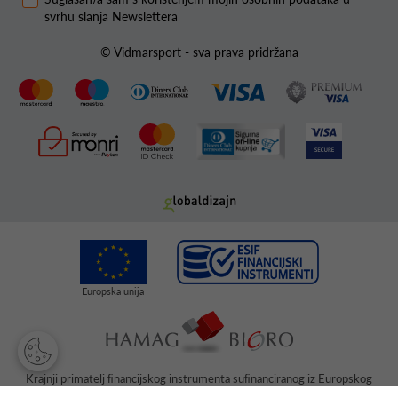
svrhu slanja Newslettera
© Vidmarsport - sva prava pridržana
Krajnji primatelj ﬁnancijskog instrumenta suﬁnanciranog iz Europskog
fonda za regionalni razvoj u sklopu Operativnog programa „Konkurentnost