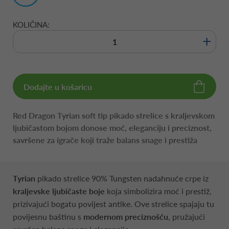
KOLIČINA:
+
Dodajte u košaricu
Red Dragon Tyrian soft tip pikado strelice s kraljevskom
ljubičastom bojom donose moć, eleganciju i preciznost,
savršene za igrače koji traže balans snage i prestiža
Tyrian
pikado strelice 90% Tungsten nadahnuće crpe iz
kraljevske ljubičaste boje
koja simbolizira moć i prestiž,
prizivajući bogatu povijest antike. Ove strelice spajaju tu
povijesnu baštinu s
modernom preciznošću
, pružajući