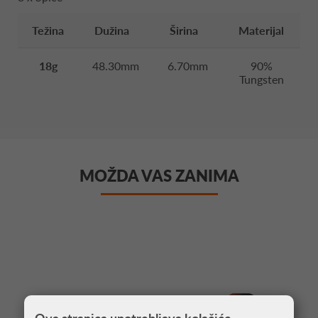
Težina
Dužina
Širina
Materijal
18g
48.30mm
6.70mm
90%
Tungsten
MOŽDA VAS ZANIMA