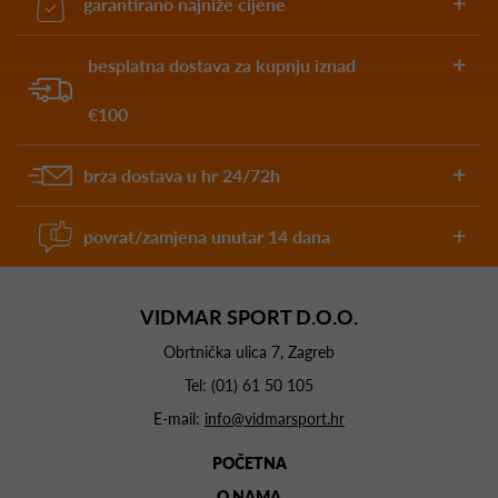
garantirano najniže cijene
besplatna dostava za kupnju iznad
€100
brza dostava u hr 24/72h
povrat/zamjena unutar 14 dana
VIDMAR SPORT D.O.O.
Obrtnička ulica 7, Zagreb
Tel:
(01) 61 50 105
E-mail:
info@vidmarsport.hr
POČETNA
O NAMA