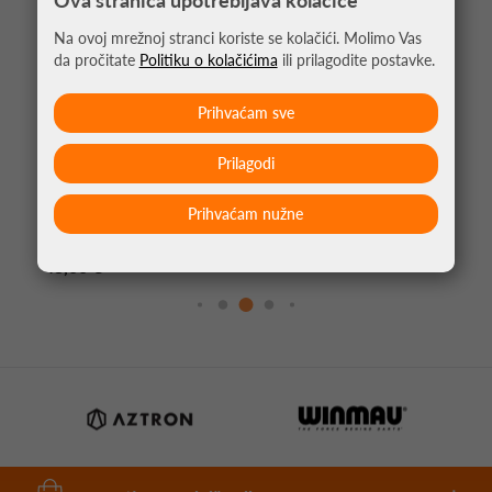
Ova stranica upotrebljava kolačiće
Na ovoj mrežnoj stranci koriste se kolačići. Molimo Vas
da pročitate
Politiku o kolačićima
ili prilagodite postavke.
Prihvaćam sve
Prilagodi
Prihvaćam nužne
STRELICE ZA PIKADO AMBERJACK 2 90%
TUNGSTEN
43,00 €