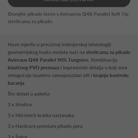
Osvojite pikado teren s Astraerus Q4X Parallel Soft Tip
strelicama za pikado
Novo mjerilo u preciznoj inženjerskoj tehnologiji
geometrijskog hvata možete naći na
strelicama za pikado
Astreaus Q4X Parallel 90% Tungsten
. Kombinacija
klasičnog PVD premaza
i impresivnih detalja u boji zore
omogućuje izuzetno samopouzdan stil i
krajnju kontrolu
bacanja
Što dolazi u paketu:
3 x Strelice
3 x Nitrotech kratka nastavaka
3 x Hardcore premium pikado pera
3 x Špice