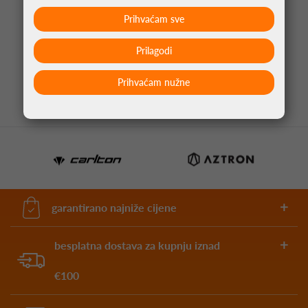
Prihvaćam sve
STRELICE ZA PIKADO ANNIVERSARY ATLANTIS
95% TUNGSTEN
Prilagodi
66,95 €
Prihvaćam nužne
garantirano najniže cijene
besplatna dostava za kupnju iznad
€100