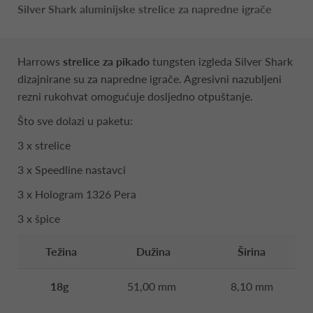
Silver Shark aluminijske strelice za napredne igrače
Harrows
strelice za pikado
tungsten izgleda Silver Shark
dizajnirane su za napredne igrače. Agresivni nazubljeni
rezni rukohvat omogućuje dosljedno otpuštanje.
Što sve dolazi u paketu:
3 x strelice
3 x Speedline nastavci
3 x Hologram 1326 Pera
3 x špice
Težina
Dužina
Širina
18g
51,00 mm
8,10 mm