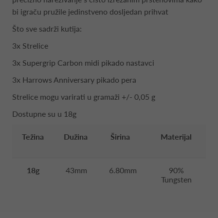
bi igraču pružile jedinstveno dosljedan prihvat
Što sve sadrži kutija:
3x Strelice
3x Supergrip Carbon midi pikado nastavci
3x Harrows Anniversary pikado pera
Strelice mogu varirati u gramaži +/- 0,05 g
Dostupne su u 18g
Težina
Dužina
Širina
Materijal
18g
43mm
6.80mm
90%
Tungsten