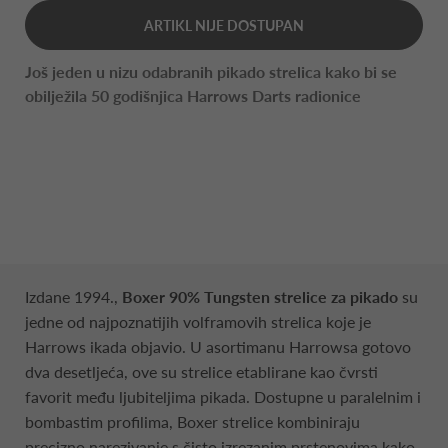
ARTIKL NIJE DOSTUPAN
Još jeden u nizu odabranih pikado strelica kako bi se
obilježila 50 godišnjica Harrows Darts radionice
Izdane 1994.,
Boxer 90% Tungsten strelice za pikado
su
jedne od najpoznatijih volframovih strelica koje je
Harrows ikada objavio. U asortimanu Harrowsa gotovo
dva desetljeća, ove su strelice etablirane kao čvrsti
favorit među ljubiteljima pikada. Dostupne u paralelnim i
bombastim profilima, Boxer strelice kombiniraju
precizno narezivanje s čisto izrezanim prstenovima kako