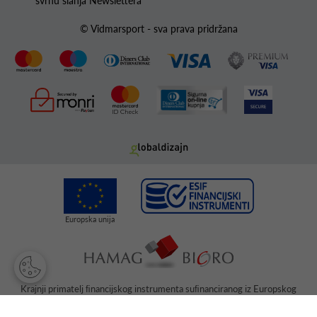
svrhu slanja Newslettera
© Vidmarsport - sva prava pridržana
Krajnji primatelj ﬁnancijskog instrumenta suﬁnanciranog iz Europskog
fonda za regionalni razvoj u sklopu Operativnog programa „Konkurentnost
i kohezija“