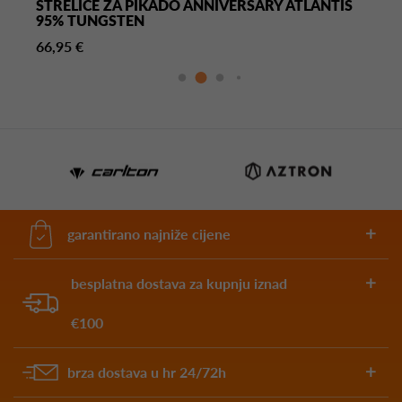
STRELICE ZA PIKADO ANNIVERSARY ATLANTIS
95% TUNGSTEN
66,95 €
garantirano najniže cijene
besplatna dostava za kupnju iznad
€100
brza dostava u hr 24/72h