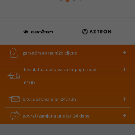
garantirano najniže cijene
besplatna dostava za kupnju iznad
€100
brza dostava u hr 24/72h
povrat/zamjena unutar 14 dana