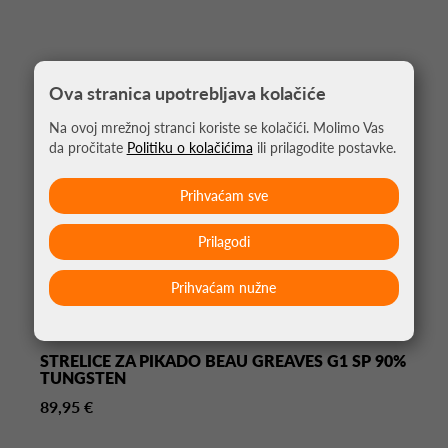
Ova stranica upotrebljava kolačiće
Na ovoj mrežnoj stranci koriste se kolačići. Molimo Vas
da pročitate
Politiku o kolačićima
ili prilagodite postavke.
Prihvaćam sve
Prilagodi
Prihvaćam nužne
STRELICE ZA PIKADO BEAU GREAVES G1 SP 90%
TUNGSTEN
89,95 €