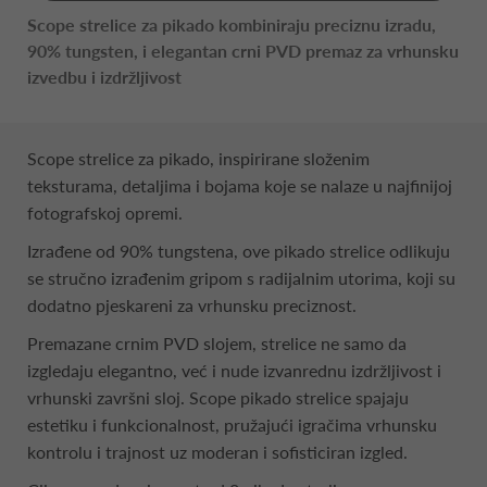
Scope strelice za pikado kombiniraju preciznu izradu,
90% tungsten, i elegantan crni PVD premaz za vrhunsku
izvedbu i izdržljivost
Scope strelice za pikado, inspirirane složenim
teksturama, detaljima i bojama koje se nalaze u najfinijoj
fotografskoj opremi.
Izrađene od 90% tungstena, ove pikado strelice odlikuju
se stručno izrađenim gripom s radijalnim utorima, koji su
dodatno pjeskareni za vrhunsku preciznost.
Premazane crnim PVD slojem, strelice ne samo da
izgledaju elegantno, već i nude izvanrednu izdržljivost i
vrhunski završni sloj. Scope pikado strelice spajaju
estetiku i funkcionalnost, pružajući igračima vrhunsku
kontrolu i trajnost uz moderan i sofisticiran izgled.