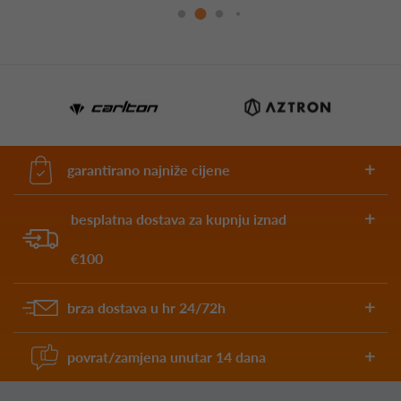
garantirano najniže cijene
besplatna dostava za kupnju iznad
€100
brza dostava u hr 24/72h
povrat/zamjena unutar 14 dana