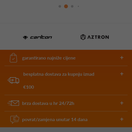
garantirano najniže cijene
besplatna dostava za kupnju iznad
€100
brza dostava u hr 24/72h
povrat/zamjena unutar 14 dana