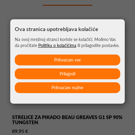
Ova stranica upotrebljava kolačiće
Na ovoj mrežnoj stranci koriste se kolačići. Molimo Vas
da pročitate
Politiku o kolačićima
ili prilagodite postavke.
Prihvaćam sve
Prilagodi
Prihvaćam nužne
STRELICE ZA PIKADO BEAU GREAVES G1 SP 90%
TUNGSTEN
89,95 €