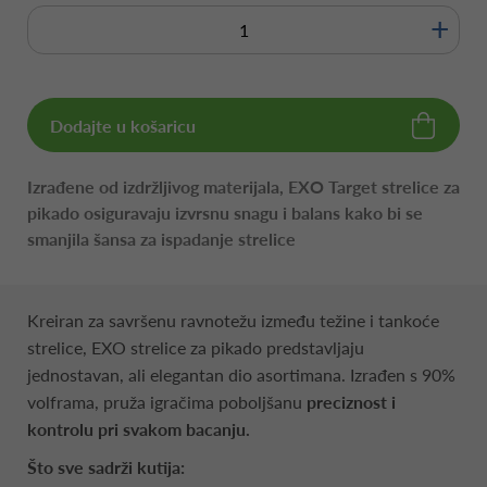
+
Dodajte u košaricu
Izrađene od izdržljivog materijala, EXO Target strelice za
pikado osiguravaju izvrsnu snagu i balans kako bi se
smanjila šansa za ispadanje strelice
Kreiran za savršenu ravnotežu između težine i tankoće
strelice, EXO strelice za pikado predstavljaju
jednostavan, ali elegantan dio asortimana. Izrađen s 90%
volframa, pruža igračima poboljšanu
preciznost i
kontrolu pri svakom bacanju.
Što sve sadrži kutija: