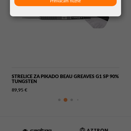
Prihvaćam nužne
STRELICE ZA PIKADO BEAU GREAVES G1 SP 90%
TUNGSTEN
89,95 €