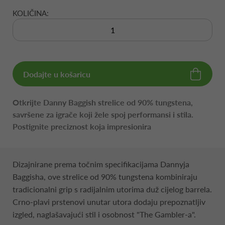
KOLIČINA:
Dodajte u košaricu
Otkrijte Danny Baggish strelice od 90% tungstena,
savršene za igrače koji žele spoj performansi i stila.
Postignite preciznost koja impresionira
Dizajnirane prema točnim specifikacijama Dannyja
Baggisha, ove strelice od 90% tungstena kombiniraju
tradicionalni grip s radijalnim utorima duž cijelog barrela.
Crno-plavi prstenovi unutar utora dodaju prepoznatljiv
izgled, naglašavajući stil i osobnost "The Gambler-a".