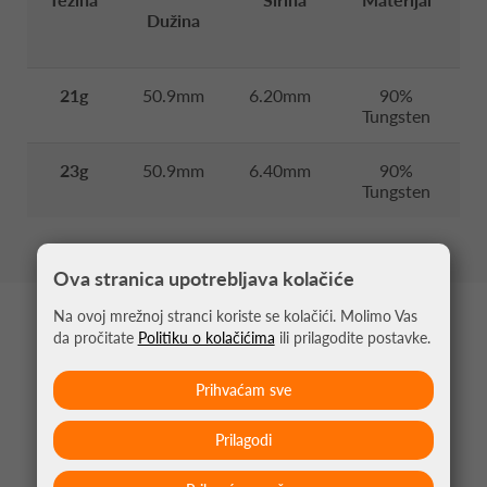
Dužina
21g
50.9mm
6.20mm
90%
Tungsten
23g
50.9mm
6.40mm
90%
Tungsten
Ova stranica upotrebljava kolačiće
Na ovoj mrežnoj stranci koriste se kolačići. Molimo Vas
MOŽDA VAS ZANIMA
da pročitate
Politiku o kolačićima
ili prilagodite postavke.
Prihvaćam sve
Prilagodi