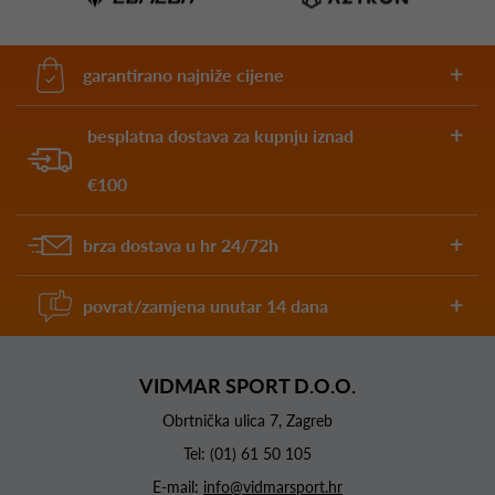
garantirano najniže cijene
besplatna dostava za kupnju iznad
€100
brza dostava u hr 24/72h
povrat/zamjena unutar 14 dana
VIDMAR SPORT D.O.O.
Obrtnička ulica 7, Zagreb
Tel:
(01) 61 50 105
E-mail:
info@vidmarsport.hr