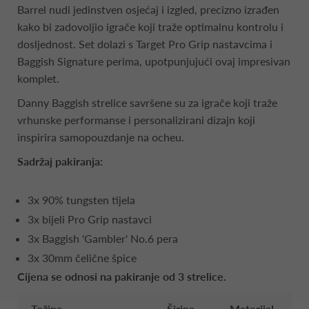
Barrel nudi jedinstven osjećaj i izgled, precizno izrađen
kako bi zadovoljio igrače koji traže optimalnu kontrolu i
dosljednost. Set dolazi s Target Pro Grip nastavcima i
Baggish Signature perima, upotpunjujući ovaj impresivan
komplet.
Danny Baggish strelice savršene su za igrače koji traže
vrhunske performanse i personalizirani dizajn koji
inspirira samopouzdanje na ocheu.
Sadržaj pakiranja:
3x 90% tungsten tijela
3x bijeli Pro Grip nastavci
3x Baggish 'Gambler' No.6 pera
3x 30mm čelične špice
Cijena se odnosi na pakiranje od 3 strelice.
Težina
Širina
Materijal