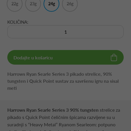
22g
23g
24g
26g
KOLIČINA:
Dodajte u košaricu
Harrows Ryan Searle Series 3 pikado strelice, 90%
tungsten i Quick Point sustav za savršenu igru na sisal
meti
Harrows Ryan Searle Series 3 90% tungsten
strelice za
pikado s Quick Point čeličnim špicama razvijene su u
suradnji s “Heavy Metal” Ryanom Searleom: potpuno