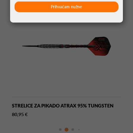
Prihvaćam nužne
STRELICE ZA PIKADO ATRAX 95% TUNGSTEN
80,95 €