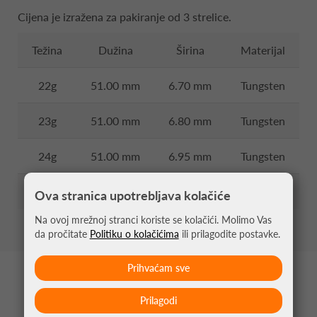
Cijena je izražena za pakiranje od 3 strelice.
Težina
Dužina
Širina
Materijal
22g
51.00 mm
6.70 mm
Tungsten
23g
51.00 mm
6.80 mm
Tungsten
24g
51.00 mm
6.95 mm
Tungsten
26g
51.00 mm
7.15 mm
Tungsten
Ova stranica upotrebljava kolačiće
Na ovoj mrežnoj stranci koriste se kolačići. Molimo Vas
da pročitate
Politiku o kolačićima
ili prilagodite postavke.
Prihvaćam sve
MOŽDA VAS ZANIMA
Prilagodi