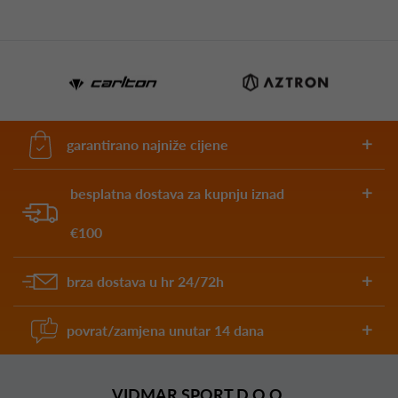
garantirano najniže cijene
besplatna dostava za kupnju iznad
€100
brza dostava u hr 24/72h
povrat/zamjena unutar 14 dana
VIDMAR SPORT D.O.O.