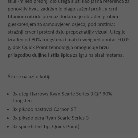
skull-milled prednji dio utega služi kao jasna referenca za
ponovljiv hvat, zadržan je blago suženi profil, a crni
titanium nitride premaz dodatno je obrađen grubim
pjeskarenjem za samouvjeren osjećaj pod prstima;
stražnji crveni prsteni daju prepoznatljiv vizual. Uteg je
izrađen od 90% tungstena i match weighed unutar ±0,05
g, dok Quick Point tehnologija omogućuje
brzu
prilagodbu duljine
i
stila špica
za igru na sisal metama.
Što se nalazi u kutiji:
3x uteg Harrows Ryan Searle Series 3 QP 90%
Tungsten
3x pikado nastavci Carbon ST
3x pikado pera Ryan Searle Series 3
3x špice (steel tip, Quick Point)