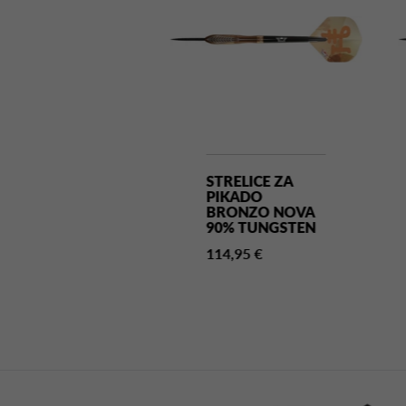
RELICE ZA
STRELICE ZA
KADO
PIKADO
IATION 90%
BRONZO NOVA
NGSTEN
90% TUNGSTEN
95 €
114,95 €