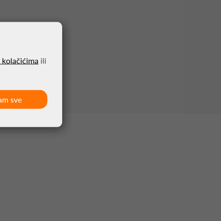
o kolačićima
ili
am sve