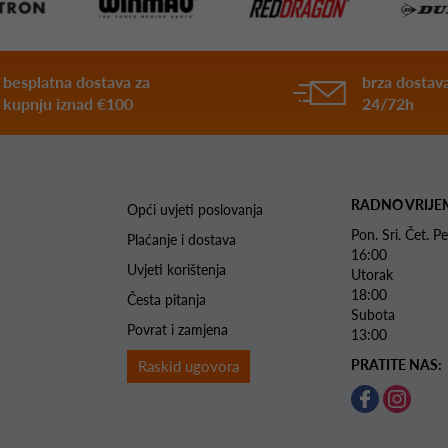
besplatna dostava za
brza dostava
kupnju iznad €100
24/72h
RADNO VRIJE
Opći uvjeti poslovanja
Pon. Sri. Čet.
Plaćanje i dostava
16:00
Uvjeti korištenja
Utorak 
18:00
Česta pitanja
Subota 
Povrat i zamjena
13:00
PRATITE NAS:
Raskid ugovora