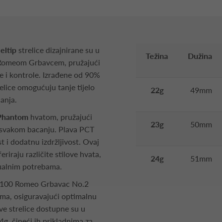
eltip
strelice dizajnirane su u
Težina
Dužina
m Romeom Grbavcem, pružajući
e i kontrole. Izrađene od 90%
elice omogućuju tanje tijelo
22g
49mm
janja.
Phantom
hvatom, pružajući
23g
50mm
i svakom bacanju. Plava PCT
t i dodatnu izdržljivost. Ovaj
eriraju različite stilove hvata,
24g
51mm
dualnim potrebama.
yer 100 Romeo Grbavac No.2
ima, osiguravajući optimalnu
Ove strelice dostupne su u
4g, čineći ih prikladnima za