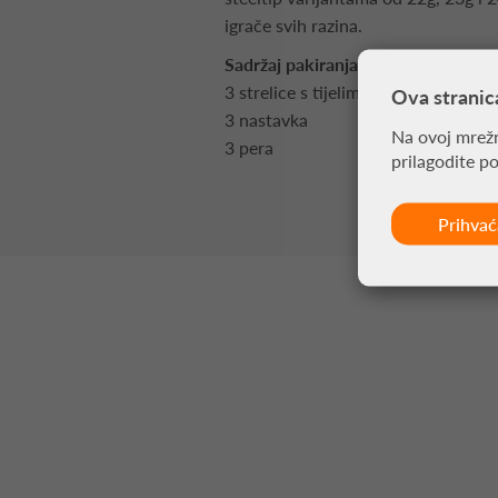
igrače svih razina.
Sadržaj pakiranja:
3 strelice s tijelima od 90% volfra
Ova stranic
3 nastavka
Na ovoj mrežn
3 pera
prilagodite p
Prihva