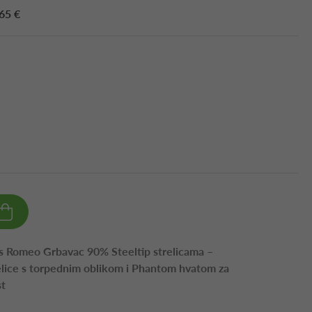
65 €
l's Romeo Grbavac 90% Steeltip strelicama –
relice s torpednim oblikom i Phantom hvatom za
st