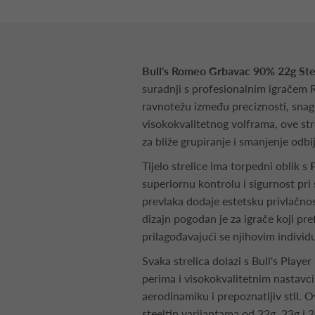
Bull's Romeo Grbavac 90% 22g Ste
suradnji s profesionalnim igrače
ravnotežu između preciznosti, snag
visokokvalitetnog volframa, ove str
za bliže grupiranje i smanjenje odbi
Tijelo strelice ima torpedni oblik s
superiornu kontrolu i sigurnost pr
prevlaka dodaje estetsku privlačnos
dizajn pogodan je za igrače koji pref
prilagođavajući se njihovim indivi
Svaka strelica dolazi s Bull's Pla
perima i visokokvalitetnim nastavc
aerodinamiku i prepoznatljiv stil. 
steeltip varijantama od 22g, 23g i 2