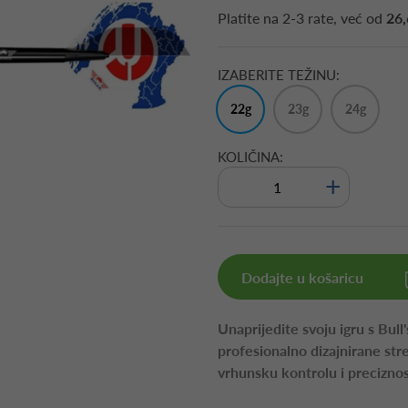
Platite na
2-3 rate
, već od
26,
IZABERITE TEŽINU:
22g
23g
24g
KOLIČINA:
+
Dodajte u košaricu
Unaprijedite svoju igru s Bul
profesionalno dizajnirane st
vrhunsku kontrolu i precizno