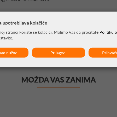
ma
a upotrebljava kolačiće
oj stranci koriste se kolačići. Molimo Vas da pročitate
Politiku 
ostavke.
ćam nužne
Prilagodi
Prihvać
MOŽDA VAS ZANIMA