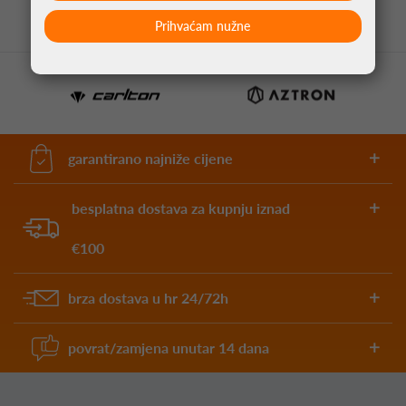
Prihvaćam nužne
garantirano najniže cijene
besplatna dostava za kupnju iznad
€100
brza dostava u hr 24/72h
povrat/zamjena unutar 14 dana