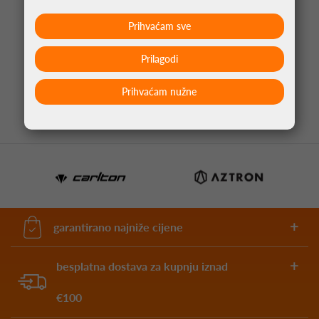
Prihvaćam sve
STRELICE ZA PIKADO BEAU GREAVES G1 SP 90%
TUNGSTEN
Prilagodi
89,95 €
Prihvaćam nužne
garantirano najniže cijene
besplatna dostava za kupnju iznad
€100