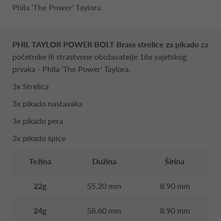
Phila 'The Power' Taylora.
PHIL TAYLOR POWER BOLT Brass strelice za pikado
za
početnike ili strastvene obožavatelje 16x svjetskog
prvaka - Phila 'The Power' Taylora.
3x Strelica
3x pikado nastavaka
3x pikado pera
3x pikado špice
Težina
Dužina
Širina
22g
55.20 mm
8.90 mm
24g
58.60 mm
8.90 mm