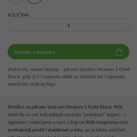
KOLIČINA:
Dodajte u košaricu
Zlatni stil, miran izbačaj – pikado strelice Hexium 3 Gold
Black, grip 2/5 i torpedo oblik za stabilan let i sigurnije
završetke svakog lega
Strelice za pikado Unicorn Hexium 3 Gold Black 90%
steel tip su set koji odmah ostavlja “premium” dojam – i
izgledom i osjećajem u ruci. Uteg od
90% tungstena
daje
profinjeniji profil i stabilnost u letu
, pa je lakše zadržati