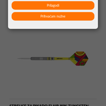
Prilagodi
MOŽDA VAS ZANIMA
Prihvaćam nužne
STRELICE ZA PIKADO FLAIR 80% TUNGSTEN