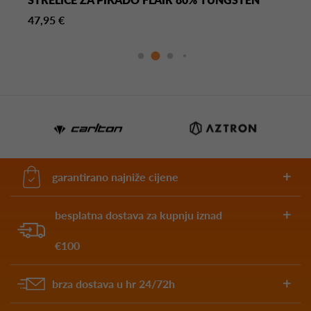
47,95 €
garantirano najniže cijene
besplatna dostava za kupnju iznad
€100
brza dostava u hr 24/72h