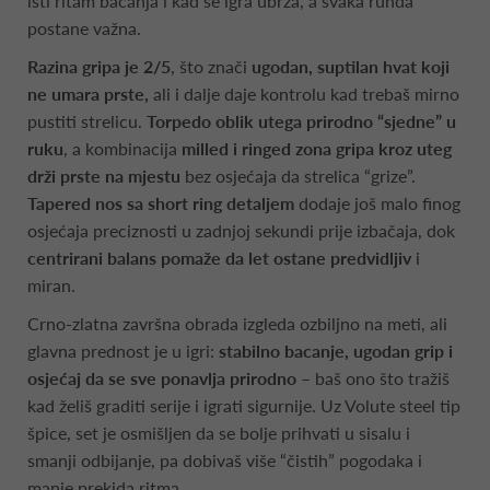
isti ritam bacanja i kad se igra ubrza, a svaka runda
postane važna.
Razina gripa je 2/5
, što znači
ugodan, suptilan hvat koji
ne umara prste,
ali i dalje daje kontrolu kad trebaš mirno
pustiti strelicu.
Torpedo oblik utega prirodno “sjedne” u
ruku
, a kombinacija
milled i ringed zona gripa kroz uteg
drži prste na mjestu
bez osjećaja da strelica “grize”.
Tapered nos sa short ring detaljem
dodaje još malo
finog
osjećaja preciznosti u zadnjoj sekundi prije izbačaja, dok
centrirani balans pomaže da let ostane predvidljiv
i
miran.
Crno-zlatna završna obrada izgleda ozbiljno na meti, ali
glavna prednost je u igri:
stabilno bacanje, ugodan grip i
osjećaj da se sve ponavlja prirodno
– baš ono što tražiš
kad želiš graditi serije i igrati sigurnije. Uz Volute steel tip
špice, set je osmišljen da se bolje prihvati u sisalu i
smanji odbijanje, pa dobivaš više “čistih” pogodaka i
manje prekida ritma.