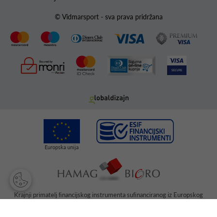
© Vidmarsport - sva prava pridržana
Krajnji primatelj ﬁnancijskog instrumenta suﬁnanciranog iz Europskog
fonda za regionalni razvoj u sklopu Operativnog programa „Konkurentnost
i kohezija“