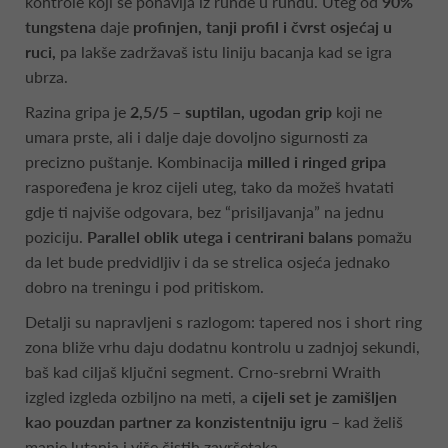
kontrole koji se ponavlja iz runde u rundu. Uteg od
90%
tungstena
daje
profinjen, tanji profil i čvrst osjećaj u
ruci,
pa lakše zadržavaš istu liniju bacanja kad se igra
ubrza.
Razina gripa je
2,5/5 – suptilan, ugodan grip
koji ne
umara prste, ali i dalje daje dovoljno sigurnosti za
precizno puštanje. Kombinacija
milled i ringed gripa
raspoređena je kroz cijeli uteg, tako da možeš hvatati
gdje ti najviše odgovara, bez “prisiljavanja” na jednu
poziciju.
Parallel oblik utega i centrirani balans
pomažu
da let bude predvidljiv i da se strelica osjeća jednako
dobro na treningu i pod pritiskom.
Detalji su napravljeni s razlogom: tapered nos i short ring
zona bliže vrhu daju dodatnu kontrolu u zadnjoj sekundi,
baš kad ciljaš ključni segment. Crno-srebrni Wraith
izgled izgleda ozbiljno na meti, a
cijeli set je zamišljen
kao pouzdan partner za konzistentniju igru
– kad želiš
manje lutanja i više čistih završetaka.