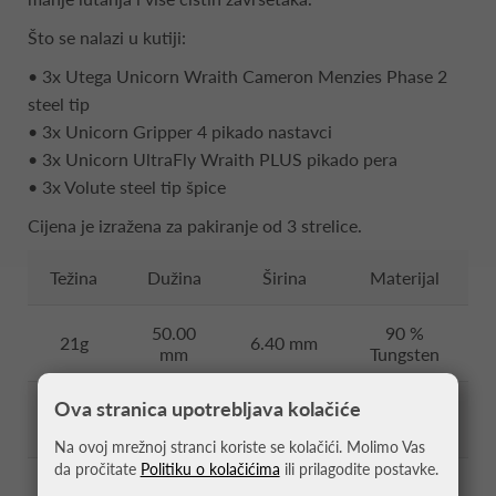
Što se nalazi u kutiji:
• 3x Utega Unicorn Wraith Cameron Menzies Phase 2
steel tip
• 3x Unicorn Gripper 4 pikado nastavci
• 3x Unicorn UltraFly Wraith PLUS pikado pera
• 3x Volute steel tip špice
Cijena je izražena za pakiranje od 3 strelice.
Težina
Dužina
Širina
Materijal
50.00
90 %
21g
6.40 mm
mm
Tungsten
Ova stranica upotrebljava kolačiće
50.00
90 %
23g
6.60 mm
mm
Tungsten
Na ovoj mrežnoj stranci koriste se kolačići. Molimo Vas
da pročitate
Politiku o kolačićima
ili prilagodite postavke.
50.00
90 %
25g
6.90 mm