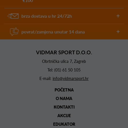
€100
brza dostava u hr 24/72h
povrat/zamjena unutar 14 dana
VIDMAR SPORT D.O.O.
Obrtnička ulica 7, Zagreb
Tel:
(01) 61 50 105
E-mail:
info@vidmarsport.hr
POČETNA
O NAMA
KONTAKTI
AKCIJE
EDUKATOR