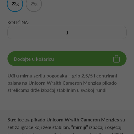
23g
25g
KOLIČINA:
Dodajte u košaricu
Uđi u mirnu seriju pogodaka – grip 2,5/5 i centrirani
balans na Unicorn Wraith Cameron Menzies pikado
strelicama drže izbačaj stabilnim u svakoj rundi
Strelice za pikado Unicorn Wraith Cameron Menzies
su
set za igrače koji žele
stabilan, “mirniji” izbačaj
i osjećaj