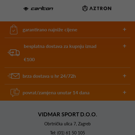
garantirano najniže cijene
besplatna dostava za kupnju iznad
€100
brza dostava u hr 24/72h
povrat/zamjena unutar 14 dana
VIDMAR SPORT D.O.O.
Obrtnička ulica 7, Zagreb
Tel:
(01) 61 50 105