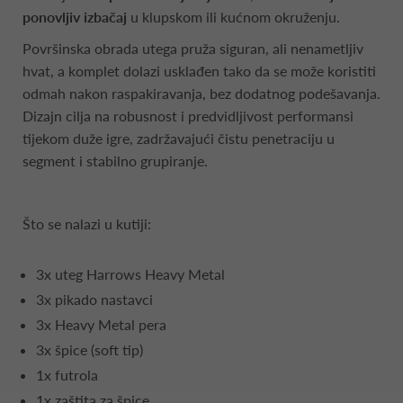
ponovljiv izbačaj
u klupskom ili kućnom okruženju.
Površinska obrada utega pruža siguran, ali nenametljiv
hvat, a komplet dolazi usklađen tako da se može koristiti
odmah nakon raspakiravanja, bez dodatnog podešavanja.
Dizajn cilja na robusnost i predvidljivost performansi
tijekom duže igre, zadržavajući čistu penetraciju u
segment i stabilno grupiranje.
Što se nalazi u kutiji:
3x uteg Harrows Heavy Metal
3x pikado nastavci
3x Heavy Metal pera
3x špice (soft tip)
1x futrola
1x zaštita za špice