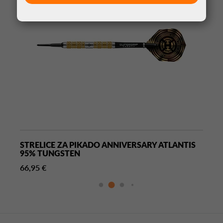
STRELICE ZA PIKADO ANNIVERSARY ATLANTIS
95% TUNGSTEN
66,95 €