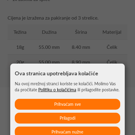
Cijena je izražena za pakiranje od 3 strelice.
Težina
Dužina
Širina
Materijal
18g
55.00 mm
8.40 mm
Čelik
20g
55.00 mm
8.90 mm
Čelik
Ova stranica upotrebljava kolačiće
Na ovoj mrežnoj stranci koriste se kolačići. Molimo Vas
da pročitate
Politiku o kolačićima
ili prilagodite postavke.
MOŽDA VAS ZANIMA
Prihvaćam sve
Prilagodi
Prihvaćam nužne