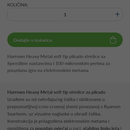
KOLIČINA:
+
Dodajte u košaricu
Harrows Heavy Metal soft tip pikado strelice sa
Speedline nastavcima i 100-mikronskim perima za
pouzdanu igru na elektronskim metama
Harrows Heavy Metal soft tip strelice za pikado
izrađene su od nehrđajućeg čelika i oblikovane u
prepoznatljivoj crno-crvenoj shemi povezanoj s Ryanom
Searleom, uz vizualne naglaske u obradi čelika.
Konstrukcija je prilagođena elektronskim metama i
osmišljena za
pouzdan osjećaj
u ruci,
stabilnu liniju leta
i