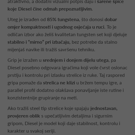
atraktivno, a dodatni vizualni potpis daju i
šarene špice
koje Diesel čine odmah prepoznatljivim
.
Uteg je izrađen od
85% tungstena
, što donosi
dobar
omjer kompaktnosti i ugodnog osjećaja u ruci
. To je
odličan izbor ako želiš kvalitetan tungsten set koji djeluje
stabilno i “mirno” pri izbačaju,
bez potrebe da stalno
mijenjaš navike ili tražiš savršenu tehniku.
Grip je izražen u
srednjem i donjem dijelu utega
, pa
Diesel posebno odgovara igračima koji vole čvrst oslonac
prstiju i kontrolu pri izlasku strelice iz ruke. Taj raspored
gripa pomaže da
strelica ne klizi
u bržem tempu igre, a
parallel profil dodatno olakšava ponavljanje iste rutine i
konzistentnije grupiranje na meti.
Ako tražiš steel tip strelice koje spajaju
jednostavan,
provjeren oblik
s upečatljivim detaljima i sigurnim
gripom, Diesel je model koji daje stabilnost, kontrolu i
karakter u svakoj seriji.