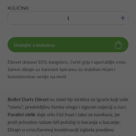
KOLIČINA:
+
Dodajte u košaricu
Diesel donosi 85% tungsten, čvrst grip i upečatljiv crno
šareni dizajn sa šarenim špicama za stabilan ritam i
konzistentne serije na meti
Bullet Darts Diesel
su steel tip strelice za igrače koji vole
“ravnu”, predvidljivu formu utega i siguran osjećaj u ruci.
Parallel oblik
daje vrlo čist hvat i lako se navikava, jer
prsti prirodno nalaze isti položaj iz bacanja u bacanje.
Dizajn u crno/šarenoj kombinaciji izgleda posebno