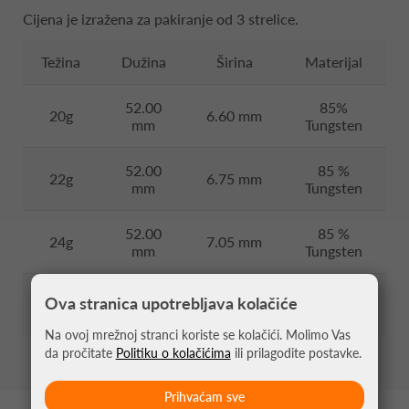
Cijena je izražena za pakiranje od 3 strelice.
Težina
Dužina
Širina
Materijal
52.00
85%
20g
6.60 mm
mm
Tungsten
52.00
85 %
22g
6.75 mm
mm
Tungsten
52.00
85 %
24g
7.05 mm
mm
Tungsten
52.00
85 %
Ova stranica upotrebljava kolačiće
26g
7.35 mm
mm
Tungsten
Na ovoj mrežnoj stranci koriste se kolačići. Molimo Vas
da pročitate
Politiku o kolačićima
ili prilagodite postavke.
Prihvaćam sve