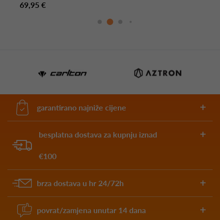
69,95 €
garantirano najniže cijene
besplatna dostava za kupnju iznad
€100
brza dostava u hr 24/72h
povrat/zamjena unutar 14 dana