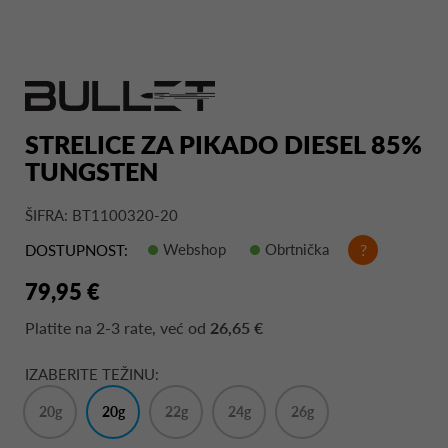
STRELICE ZA PIKADO DIESEL 85%
TUNGSTEN
ŠIFRA: BT1100320-20
Webshop
Obrtnička
?
DOSTUPNOST:
79,95 €
Platite na
2-3 rate
, već od
26,65 €
IZABERITE TEŽINU:
20g
20g
22g
24g
26g