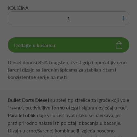
KOLIČINA:
+
Dodajte u košaricu
Diesel donosi 85% tungsten, čvrst grip i upečatljiv crno
šareni dizajn sa šarenim špicama za stabilan ritam i
konzistentne serije na meti
Bullet Darts Diesel
su steel tip strelice za igrače koji vole
“ravnu”, predvidljivu formu utega i siguran osjećaj u ruci.
Parallel oblik
daje vrlo čist hvat i lako se navikava, jer
prsti prirodno nalaze isti položaj iz bacanja u bacanje.
Dizajn u crno/šarenoj kombinaciji izgleda posebno