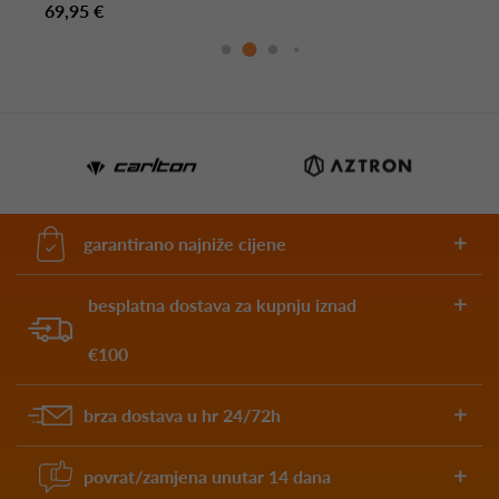
69,95 €
garantirano najniže cijene
besplatna dostava za kupnju iznad
€100
brza dostava u hr 24/72h
povrat/zamjena unutar 14 dana