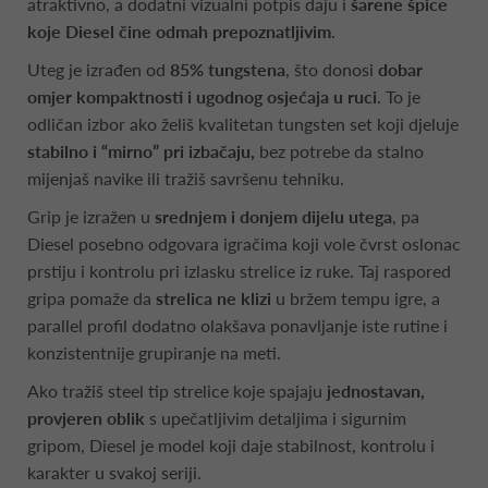
atraktivno, a dodatni vizualni potpis daju i
šarene špice
koje Diesel čine odmah prepoznatljivim
.
Uteg je izrađen od
85% tungstena
, što donosi
dobar
omjer kompaktnosti i ugodnog osjećaja u ruci
. To je
odličan izbor ako želiš kvalitetan tungsten set koji djeluje
stabilno i “mirno” pri izbačaju,
bez potrebe da stalno
mijenjaš navike ili tražiš savršenu tehniku.
Grip je izražen u
srednjem i donjem dijelu utega
, pa
Diesel posebno odgovara igračima koji vole čvrst oslonac
prstiju i kontrolu pri izlasku strelice iz ruke. Taj raspored
gripa pomaže da
strelica ne klizi
u bržem tempu igre, a
parallel profil dodatno olakšava ponavljanje iste rutine i
konzistentnije grupiranje na meti.
Ako tražiš steel tip strelice koje spajaju
jednostavan,
provjeren oblik
s upečatljivim detaljima i sigurnim
gripom, Diesel je model koji daje stabilnost, kontrolu i
karakter u svakoj seriji.