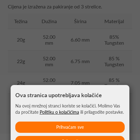
Cijena je izražena za pakiranje od 3 strelice.
Težina
Dužina
Širina
Materijal
52.00
85%
20g
6.60 mm
mm
Tungsten
52.00
85 %
22g
6.75 mm
mm
Tungsten
52.00
85 %
24g
7.05 mm
mm
Tungsten
Ova stranica upotrebljava kolačiće
52.00
85 %
26g
7.35 mm
Na ovoj mrežnoj stranci koriste se kolačići. Molimo Vas
mm
Tungsten
da pročitate
Politiku o kolačićima
ili prilagodite postavke.
Prihvaćam sve