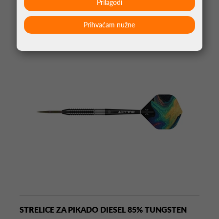
Prilagodi
MOŽDA VAS ZANIMA
Prihvaćam nužne
STRELICE ZA PIKADO DIESEL 85% TUNGSTEN