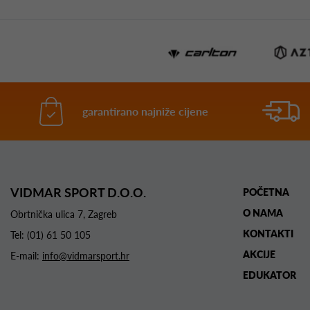
garantirano najniže cijene
VIDMAR SPORT D.O.O.
POČETNA
O NAMA
Obrtnička ulica 7, Zagreb
KONTAKTI
Tel:
(01) 61 50 105
AKCIJE
E-mail:
info@vidmarsport.hr
EDUKATOR