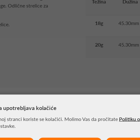
Težina
Dužina
age. Odlične strelice za
18g
45.30mm
lice.
20g
45.30mm
a upotrebljava kolačiće
MOŽDA VAS ZANIMA
oj stranci koriste se kolačići. Molimo Vas da pročitate
Politiku 
ostavke.