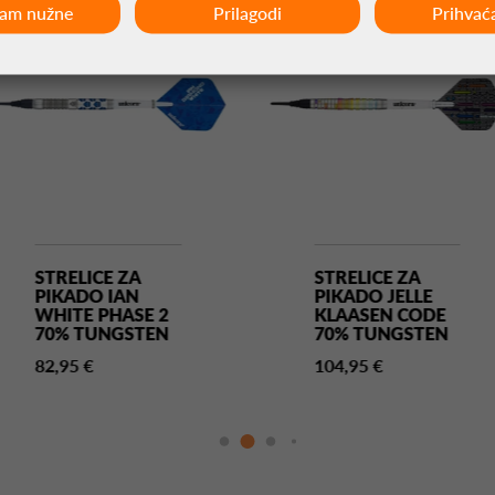
ćam nužne
Prilagodi
Prihvać
STRELICE ZA
STRELICE ZA
PIKADO IAN
PIKADO JELLE
WHITE PHASE 2
KLAASEN CODE
70% TUNGSTEN
70% TUNGSTEN
82,95 €
104,95 €