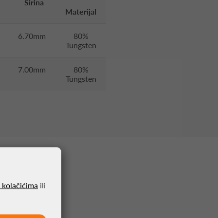
Širina
Materijal
6.70mm
80%
Tungsten
7.00mm
80%
Tungsten
o kolačićima
ili