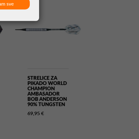
am sve
STRELICE ZA
STRELICE ZA
PIKADO WORLD
PIKADO WRA
CHAMPION
CALLAN RYDZ
AMBASADOR
90% TUNGST
BOB ANDERSON
105,95 €
90% TUNGSTEN
69,95 €