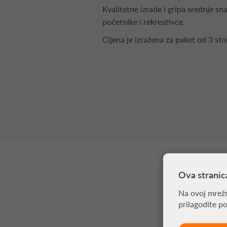
Kvalitetne izrade i gripa srednje sn
početnike i rekreativce.
Cijena je izražena za paket od 3 stre
Ova stranic
Na ovoj mrežn
prilagodite p