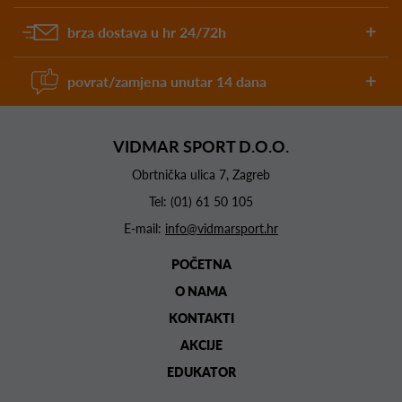
brza dostava u hr 24/72h
povrat/zamjena unutar 14 dana
VIDMAR SPORT D.O.O.
Obrtnička ulica 7, Zagreb
Tel:
(01) 61 50 105
E-mail:
info@vidmarsport.hr
POČETNA
O NAMA
KONTAKTI
AKCIJE
EDUKATOR