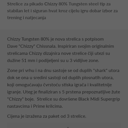
Strelice za pikado Chizzy 80% Tungsten steel tip za
stabilan let i siguran hvat kroz cijelu igru dobar izbor za
trening i natjecanja
Chizzy Tungsten 80% je nova strelica s potpisom
Dave "Chizzy" Chissnala. Inspiriran svojim originalnim
strelicama Chizzy dizajnira nove strelice čiji utezi su
dužine 51 mm i podijeljeni su u 3 vidljive zone.
Zone pri vrhu i na dnu sastoje se od duplih "shark" utora
dok se ona u sredini sastoji od duplih plosnatih utora,
koji omogućavaju čvrstoću stiska igrača i kvalitetnije
igranje. Uteg je finaliziran s 5 prstena prepoznatljive žute
"Chizzy" boje. Strelice su dovršene Black Midi Supergrip
nastavcima i Prime krilcima.
Cijena je izražena za paket od 3 strelice.