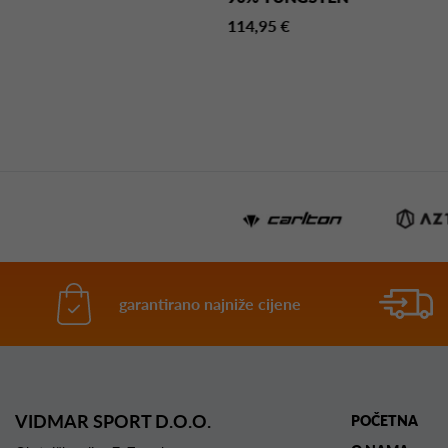
NGSTEN
114,95 €
95 €
garantirano najniže cijene
VIDMAR SPORT D.O.O.
POČETNA