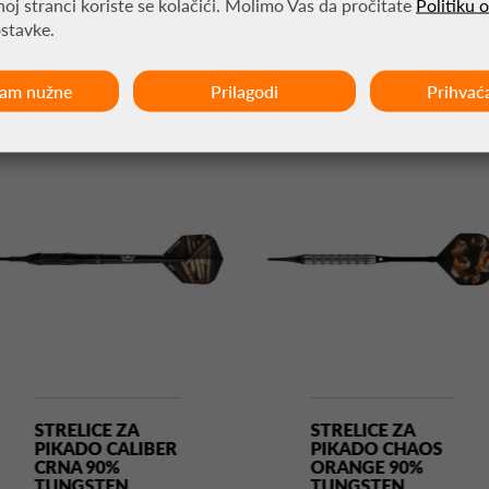
oj stranci koriste se kolačići. Molimo Vas da pročitate
Politiku 
ostavke.
MOŽDA VAS ZANIMA
ćam nužne
Prilagodi
Prihvać
STRELICE ZA
STRELICE ZA
PIKADO CALIBER
PIKADO CHAOS
CRNA 90%
ORANGE 90%
TUNGSTEN
TUNGSTEN