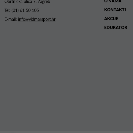
O NAMA
Obrtnička ulica 7, Zagreb
KONTAKTI
Tel:
(01) 61 50 105
AKCIJE
E-mail:
info@vidmarsport.hr
EDUKATOR