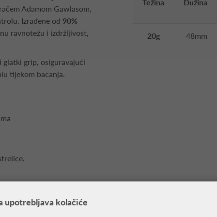
Težina
Dužina
 igračem Adamom Gawlasom,
ntrolu. Izrađene od
90%
nu ravnotežu i izdržljivost,
20g
48mm
i glatki grip, osiguravajući
lu tijekom bacanja.
rama
trelice.
a upotrebljava kolačiće