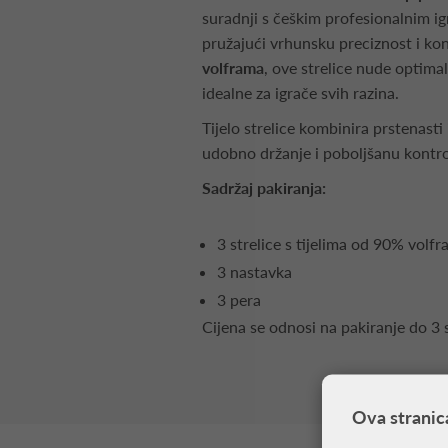
suradnji s češkim profesionalnim
pružajući vrhunsku preciznost i ko
volframa
, ove strelice nude optimal
idealne za igrače svih razina.
Tijelo strelice kombinira prstenasti 
udobno držanje i poboljšanu kontro
Sadržaj pakiranja:
3 strelice s tijelima od 90% volf
3 nastavka
3 pera
Cijena se odnosi na pakiranje do 3 s
Ova stranic