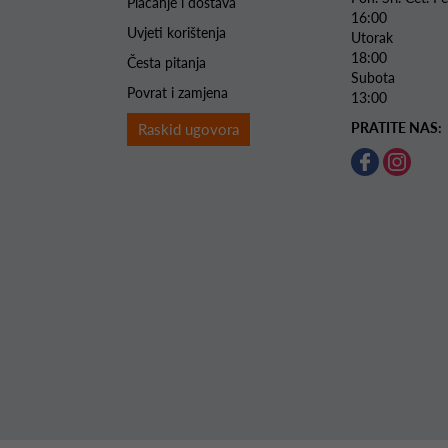
Plaćanje i dostava
16:00
Uvjeti korištenja
Utorak 
18:00
Česta pitanja
Subota 
Povrat i zamjena
13:00
PRATITE NAS:
Raskid ugovora