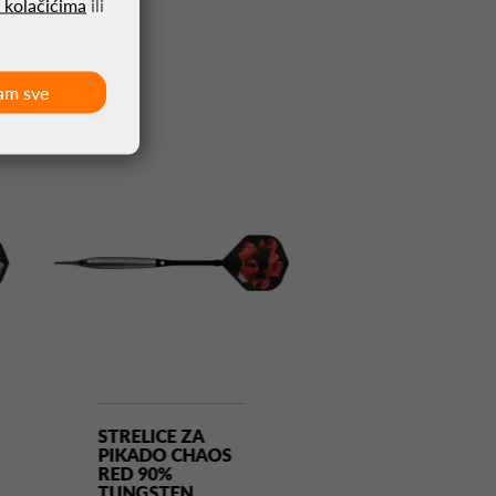
o kolačićima
ili
am sve
STRELICE ZA
STRELICE ZA
PIKADO CHAOS
PIKADO DIRK
RED 90%
VAN
TUNGSTEN
DUIJVENBOD