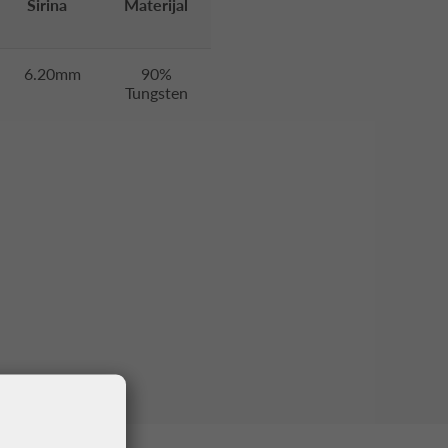
Širina
Materijal
6.20mm
90%
Tungsten