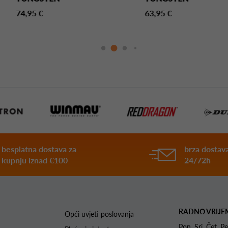
74,95 €
63,95 €
besplatna dostava za
brza dostava
kupnju iznad €100
24/72h
RADNO VRIJE
Opći uvjeti poslovanja
Pon. Sri. Čet.