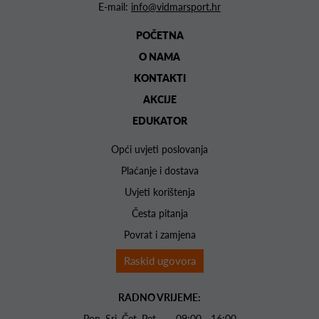
E-mail:
info@vidmarsport.hr
POČETNA
O NAMA
KONTAKTI
AKCIJE
EDUKATOR
Opći uvjeti poslovanja
Plaćanje i dostava
Uvjeti korištenja
Česta pitanja
Povrat i zamjena
Raskid ugovora
RADNO VRIJEME:
Pon. Sri. Čet. Pet 09:00 - 16:00