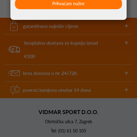
Prihvaćam nužne
garantirano najniže cijene
besplatna dostava za kupnju iznad
€100
brza dostava u hr 24/72h
povrat/zamjena unutar 14 dana
VIDMAR SPORT D.O.O.
Obrtnička ulica 7, Zagreb
Tel:
(01) 61 50 105